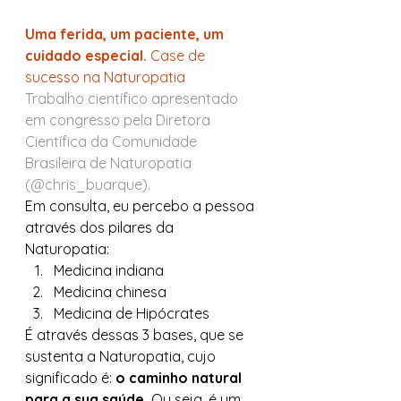
Uma ferida, um paciente, um 
cuidado especial.
 Case de 
sucesso na Naturopatia
Trabalho científico apresentado 
em congresso pela Diretora 
Científica da Comunidade 
Brasileira de Naturopatia 
(@chris_buarque).
Em consulta, eu percebo a pessoa 
através dos pilares da 
Naturopatia: 
Medicina indiana
Medicina chinesa
Medicina de Hipócrates 
É através dessas 3 bases, que se 
sustenta a Naturopatia, cujo 
significado é: 
o caminho natural 
para a sua saúde. 
Ou seja, é um 