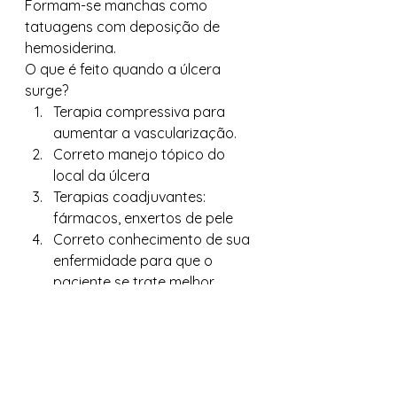
Formam-se manchas como 
tatuagens com deposição de 
hemosiderina. 
O que é feito quando a úlcera 
surge? 
Terapia compressiva para 
aumentar a vascularização.
Correto manejo tópico do 
local da úlcera
Terapias coadjuvantes: 
fármacos, enxertos de pele
Correto conhecimento de sua 
enfermidade para que o 
paciente se trate melhor. 
Aderência total do paciente.
Recomendação para 
prevenção: meias elásticas e 
métodos de tratamento 
naturopáticos que beneficiem 