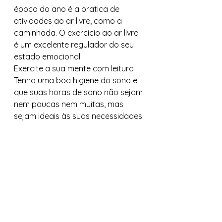
época do ano é a pratica de 
atividades ao ar livre, como a 
caminhada. O exercício ao ar livre 
é um excelente regulador do seu 
estado emocional.  
Exercite a sua mente com leitura   
Tenha uma boa higiene do sono e 
que suas horas de sono não sejam 
nem poucas nem muitas, mas 
sejam ideais às suas necessidades.
#naturopatia
#transtornoafetivoestacional
#terapiasholisticas
#terapiascomplementares
#naturopatas
#naturologia
#wellness
#lasterapiasnaturales
#depressao
#saudeintegrativa
#lasterapiasintegrales