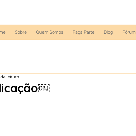
me
Sobre
Quem Somos
Faça Parte
Blog
Fórum
de leitura
icação￼