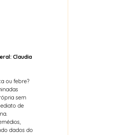
ral: Claudia 
 ou febre? 
minadas 
rópria sem 
ediato de 
na. 
emédios, 
ndo dados do 