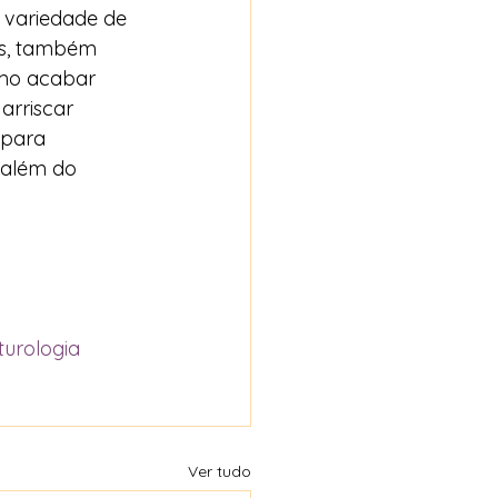
 variedade de 
is, também 
omo acabar 
arriscar 
 para 
 além do 
urologia
Ver tudo