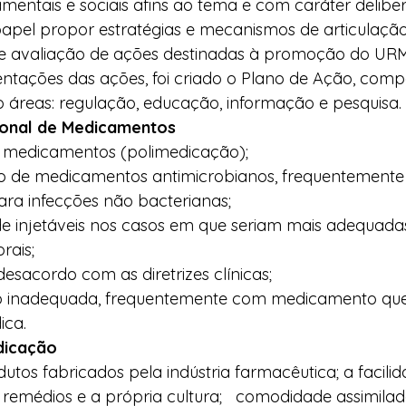
ntais e sociais afins ao tema e com caráter delibera
pel propor estratégias e mecanismos de articulação
 avaliação de ações destinadas à promoção do URM
ntações das ações, foi criado o Plano de Ação, comp
 áreas: regulação, educação, informação e pesquisa. 
cional de Medicamentos
 medicamentos (polimedicação);
 de medicamentos antimicrobianos, frequentemente
ara infecções não bacterianas;
de injetáveis nos casos em que seriam mais adequada
rais;
esacordo com as diretrizes clínicas;
 inadequada, frequentemente com medicamento que
ca. 
dicação
utos fabricados pela indústria farmacêutica; a facilid
remédios e a própria cultura;   comodidade assimilad