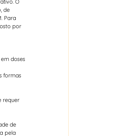
tivo. O 
, de 
. Para 
osto por 
 em doses 
s formas 
 requer 
ade de 
a pela 