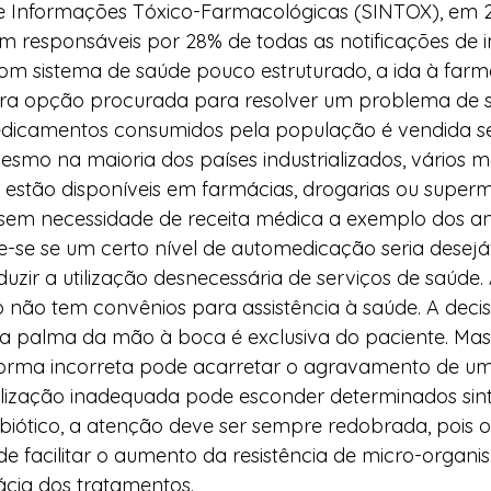
e Informações Tóxico-Farmacológicas (SINTOX), em 2
 responsáveis por 28% de todas as notificações de i
om sistema de saúde pouco estruturado, a ida à farm
ira opção procurada para resolver um problema de s
dicamentos consumidos pela população é vendida se
esmo na maioria dos países industrializados, vários 
 estão disponíveis em farmácias, drogarias ou superm
sem necessidade de receita médica a exemplo dos an
e-se se um certo nível de automedicação seria desejáv
duzir a utilização desnecessária de serviços de saúde. 
não tem convênios para assistência à saúde. A decis
palma da mão à boca é exclusiva do paciente. Mas 
orma incorreta pode acarretar o agravamento de um
ilização inadequada pode esconder determinados sin
biótico, a atenção deve ser sempre redobrada, pois o
e facilitar o aumento da resistência de micro-organi
cia dos tratamentos.