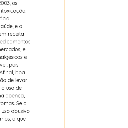
003, os 
ntoxicação. 
ácia 
aúde, e a 
m receita 
medicamentos 
ercados, e 
algésicos e 
el, pois 
Afinal, boa 
ão de levar 
o uso de 
a doença, 
tomas. Se o 
 uso abusivo 
smos, o que 