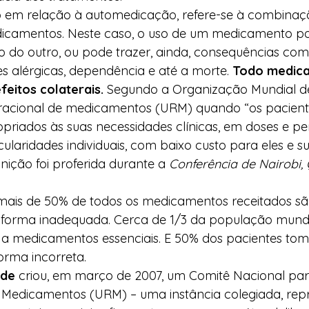
 em relação à automedicação, refere-se à combinaç
icamentos. Neste caso, o uso de um medicamento po
ito do outro, ou pode trazer, ainda, consequências com
es alérgicas, dependência e até a morte. 
Todo medica
feitos colaterais.
 Segundo a Organização Mundial d
o racional de medicamentos (URM) quando “os pacien
riados às suas necessidades clínicas, em doses e pe
ularidades individuais, com baixo custo para eles e s
nição foi proferida durante a 
Conferência de Nairobi,
ais de 50% de todos os medicamentos receitados são
 forma inadequada. Cerca de 1/3 da população mundi
 a medicamentos essenciais. E 50% dos pacientes to
rma incorreta. 
úde
 criou, em março de 2007, um Comitê Nacional p
 Medicamentos (URM) – uma instância colegiada, repr