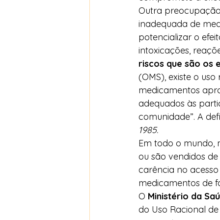
Outra preocupação
inadequada de med
potencializar o efe
intoxicações, reaçõ
riscos que são os e
(OMS), existe o us
medicamentos aprop
adequados às partic
comunidade”. A defi
1985.
Em todo o mundo, m
ou são vendidos de
carência no acesso
medicamentos de fo
O 
Ministério da Sa
do Uso Racional de