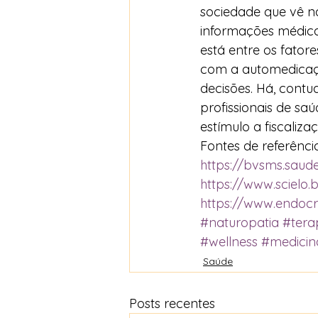
sociedade que vê n
informações médicas
está entre os fato
com a automedicaçã
decisões. Há, contu
profissionais de sa
estímulo a fiscaliz
Fontes de referênci
https://bvsms.saude
https://www.scielo.b
https://www.endocr
#naturopatia
#terap
#wellness
#medicin
Saúde
Posts recentes