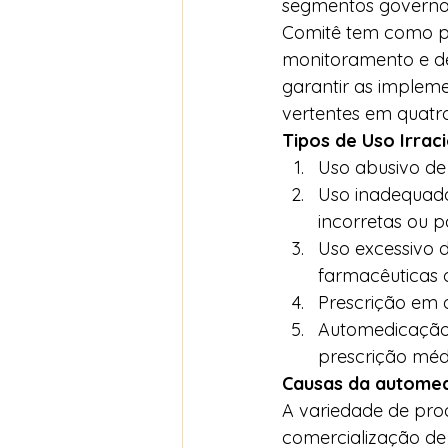
segmentos govername
Comitê tem como pa
monitoramento e de
garantir as impleme
vertentes em quatro
Tipos de Uso Irra
Uso abusivo de
Uso inadequado
incorretas ou p
Uso excessivo 
farmacêuticas o
Prescrição em d
Automedicação
prescrição médi
Causas da autome
A variedade de prod
comercialização de 