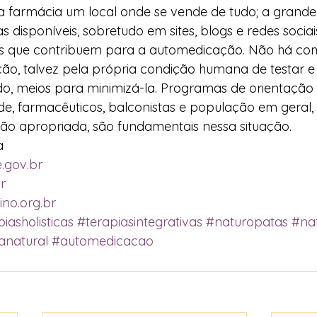
a farmácia um local onde se vende de tudo; a grande
 disponíveis, sobretudo em sites, blogs e redes socia
res que contribuem para a automedicação. Não há c
o, talvez pela própria condição humana de testar e 
do, meios para minimizá-la. Programas de orientação
úde, farmacêuticos, balconistas e população em geral,
ação apropriada, são fundamentais nessa situação. 
a 
.gov.br
r
ino.org.br
iasholisticas
#terapiasintegrativas
#naturopatas
#nat
anatural
#automedicacao