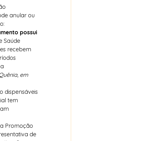
ão 
de anular ou 
o: 
mento possui 
e Saúde 
tes recebem 
ríodos 
ua 
 Quênia, em 
 dispensáveis 
al tem 
mam 
ara Promoção 
esentativa de 