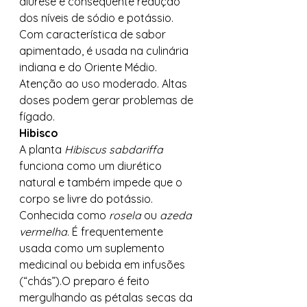
diurese e consequente redução 
dos níveis de sódio e potássio. 
Com característica de sabor 
apimentado, é usada na culinária 
indiana e do Oriente Médio. 
Atenção ao uso moderado. Altas 
doses podem gerar problemas de 
fígado. 
Hibisco
A planta 
Hibiscus sabdariffa
funciona como um diurético 
natural e também impede que o 
corpo se livre do potássio. 
Conhecida como 
rosela
 ou 
azeda 
vermelha
. É frequentemente 
usada como um suplemento 
medicinal ou bebida em infusões 
(“chás”).O preparo é feito 
mergulhando as pétalas secas da 