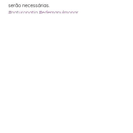
serão necessárias.
#naturopatia
#edemapulmonar
#pressaoalta
#problemascardiacos
#naturopatas
#medicinanatural
#edema
#diureticos
#emagrecimento
Naturopatia
Ver tudo
Posts recentes