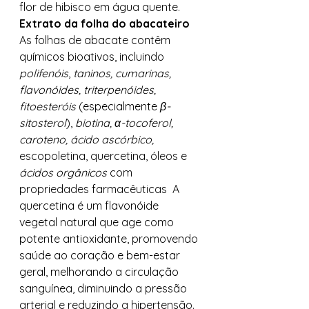
flor de hibisco em água quente. 
Extrato da folha do abacateiro
As folhas de abacate contêm 
químicos bioativos, incluindo 
polifenóis
, 
taninos, cumarinas, 
flavonóides, triterpenóides, 
fitoesteróis
 (especialmente 
β-
sitosterol
), 
biotina, α-tocoferol, 
caroteno, ácido ascórbico, 
escopoletina, quercetina, óleos e 
ácidos orgânicos 
com 
propriedades farmacêuticas  A 
quercetina é um flavonóide 
vegetal natural que age como 
potente antioxidante, promovendo 
saúde ao coração e bem-estar 
geral, melhorando a circulação 
sanguínea, diminuindo a pressão 
arterial e reduzindo a hipertensão. 