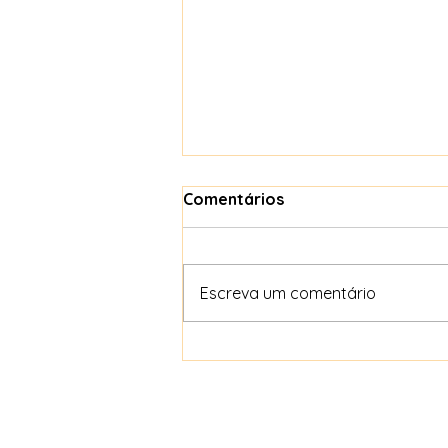
Comentários
Escreva um comentário
Arquétipos no Ayurveda: o
segredo da cura interna
que quase ninguém
entende.