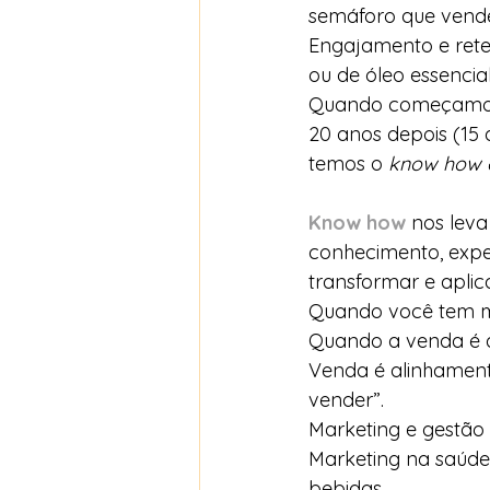
semáforo que vende
Engajamento e rete
ou de óleo essenci
Quando começamos e
20 anos depois (15 
temos o 
know how 
Know how
nos leva
conhecimento, expe
transformar e aplic
Quando você tem mu
Quando a venda é a
Venda é alinhament
vender”.
Marketing e gestão
Marketing na saúde 
bebidas.