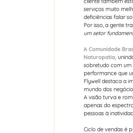
cliente também est
serviços muito mel
deficiências falar 
Por isso, a gente t
um setor fundament
A Comunidade Brasi
Naturopatia,
 unind
sobretudo com um 
performance que um
Flywell destaca a i
mundo dos negócio
A visão turva e rom
apenas do espectro
pessoas à inatividad
Ciclo de vendas é p