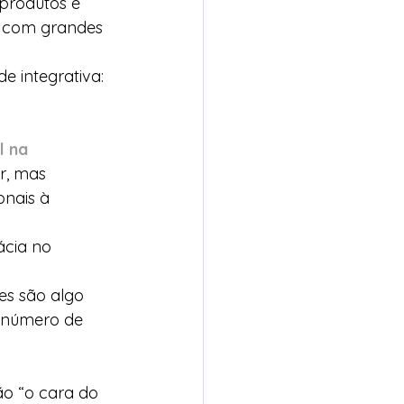
produtos e 
l com grandes 
e integrativa: 
l na 
r, mas 
onais à 
ácia no 
es são algo 
 número de 
ão “o cara do 