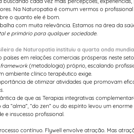
á buscando cada vez mais percepções, experiencias, 
hores. Na Naturopatia é comum vermos o profissiona
sobre o quanto ele é bom.
rabalha com muita relevância. Estamos na área da saúd
al e primário para qualquer sociedade.
leira de Naturopatia instituiu a quarta onda mundia
o países em relações comerciais prósperas neste seto
framework
 (metodologia) próprio, escalando profissi
 ambiente clínico terapêutico exige.
mportância de otimizar atividades que promovam efic
s.
ântica de que as Terapias integrativas complementar
 da “alma”, “do zen” ou do espírito levou um enorme
e e insucesso profissional.
rocesso contínuo. Flywell envolve atração. Mas atraç