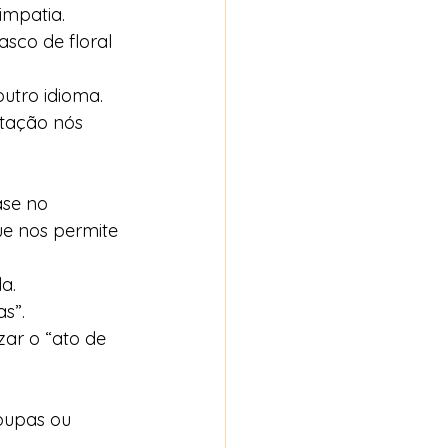
mpatia. 
sco de floral 
utro idioma.
ntação nós 
ase no 
ue nos permite 
a.
s”.
ar o “ato de 
oupas ou 