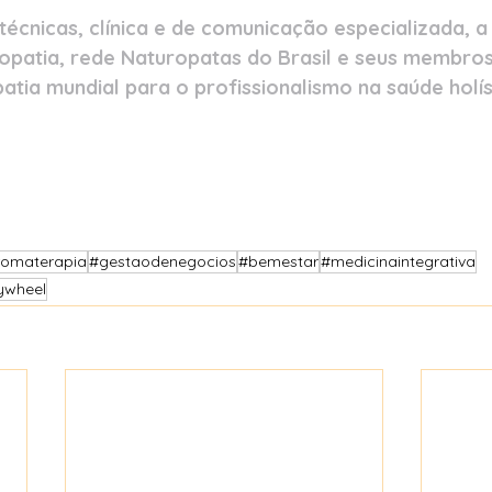
técnicas, clínica e de comunicação especializada, 
ropatia, rede Naturopatas do Brasil e seus membro
atia mundial para o profissionalismo na saúde holís
romaterapia
#gestaodenegocios
#bemestar
#medicinaintegrativa
ywheel