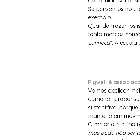
Cada iniciativa pos
Se pensamos no cli
exemplo.
Quando trazemos is
tanto marcas como 
conheça
”. A escala
Flywell é associad
Vamos explicar melh
como tal, propensa 
sustentável porque 
mantê-la em movim
O maior atrito “na 
mas pode não ser t