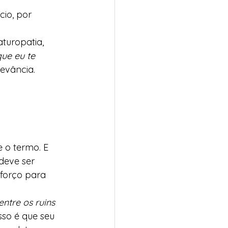
io, por 
turopatia, 
ue eu te 
levância.
 o termo. E 
deve ser 
forço para 
ntre os ruins 
sso é que seu 