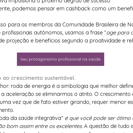
itiva impulsiona o próximo degrau de sucesso.
ente, podemos pensar em cashback como um benefíc
so para os membros da Comunidade Brasileira de Na
profissionais autônomos, usamos a frase “
age para q
 de projeção e benefícios segundo a proatividade e re
Seu protagonismo profissional na saúde
o ao crescimento sustentável.
or: roda de energia é a simbologia que melhor define
a aceleração se eliminarmos o atrito. O crescimento 
uma vez que de fato estiver girando, requer menor es
ento.
roda da saúde integrativa” 
é que você pode ser ótimo e
ão bom assim entre os excelentes
. A questão de tudo i