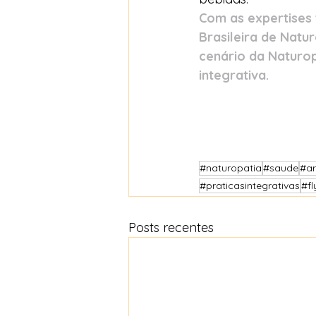
Com as expertises 
Brasileira de Natu
cenário da Naturop
integrativa.
#naturopatia
#saude
#a
#praticasintegrativas
#fl
Posts recentes