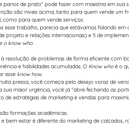
 panos de prato” pode fazer com maestria em sua si
nção são níveis acima, tanto para quem vende um fra
al, como para quem vende serviços.
sse trabalho, parecia que estávamos falando em o
de projeto e relações internacionais) e 5 de impleme
e o know who.
 à resolução de problemas de forma eficiente com b
riência e habilidades acumuladas. O 
Know who
 é o q
ar esse 
know how.
ita pressa, você começa pelo desejo voraz de vend
 sua maior urgência, você já “abre fechando as porta
o de estratégias de marketing e vendas para maximiz
 são formações acadêmicas.
e bem-estar é diferente do marketing de calçados, r