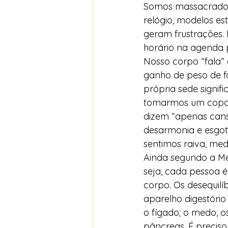
Somos massacrados p
relógio, modelos es
geram frustrações.
horário na agenda 
Nosso corpo “fala” 
ganho de peso de fo
própria sede signif
tomarmos um copo d
dizem “apenas cansa
desarmonia e esgot
sentimos raiva, me
Ainda segundo a Me
seja, cada pessoa 
corpo. Os desequilí
aparelho digestório
o fígado; o medo, o
pâncreas. É preciso