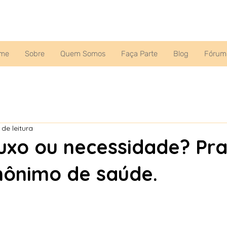
me
Sobre
Quem Somos
Faça Parte
Blog
Fórum
 de leitura
luxo ou necessidade? Pra
inônimo de saúde.