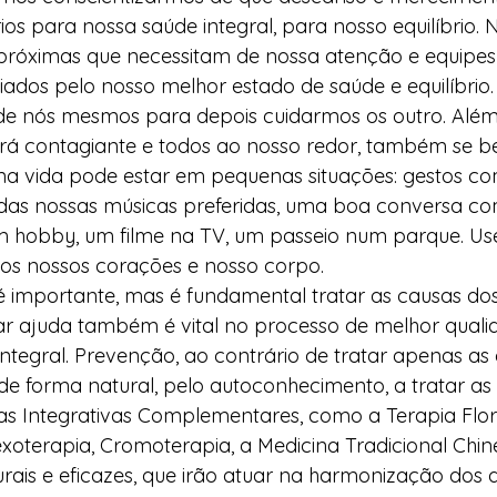
os para nossa saúde integral, para nosso equilíbrio. 
 próximas que necessitam de nossa atenção e equipes 
iados pelo nosso melhor estado de saúde e equilíbrio. 
de nós mesmos para depois cuidarmos os outro. Além
rá contagiante e todos ao nosso redor, também se ben
 na vida pode estar em pequenas situações: gestos c
as nossas músicas preferidas, uma boa conversa co
m hobby, um filme na TV, um passeio num parque. U
os nossos corações e nosso corpo. 
é importante, mas é fundamental tratar as causas dos
car ajuda também é vital no processo de melhor quali
 integral. Prevenção, ao contrário de tratar apenas as
 de forma natural, pelo autoconhecimento, a tratar as
as Integrativas Complementares, como a Terapia Flora
xoterapia, Cromoterapia, a Medicina Tradicional Chin
urais e eficazes, que irão atuar na harmonização dos d