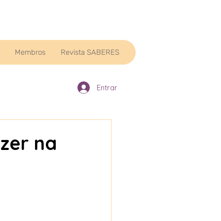
Membros
Revista SABERES
Entrar
zer na