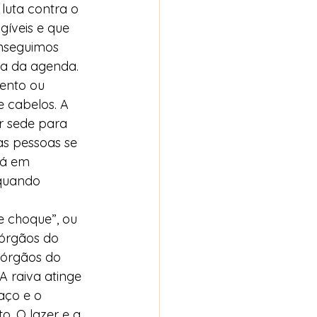
luta contra o 
gíveis e que 
nseguimos 
ha da agenda. 
ento ou 
 cabelos. A 
r sede para 
s pessoas se 
tá em 
quando 
 choque”, ou 
órgãos do 
 órgãos do 
A raiva atinge 
aço e o 
. O lazer e a 