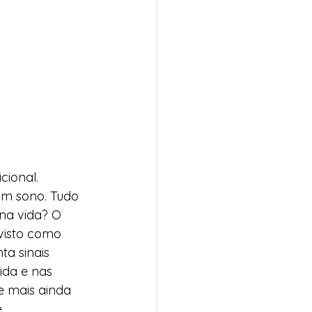
cional. 
om sono. Tudo 
 na vida? O 
visto como 
a sinais 
ida e nas 
e mais ainda 
 