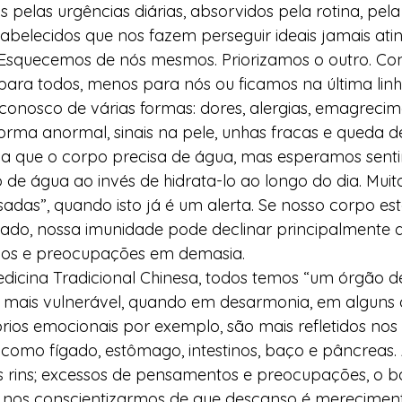
elas urgências diárias, absorvidos pela rotina, pela 
tabelecidos que nos fazem perseguir ideais jamais atin
 Esquecemos de nós mesmos. Priorizamos o outro. Co
para todos, menos para nós ou ficamos na última lin
conosco de várias formas: dores, alergias, emagrecim
rma anormal, sinais na pele, unhas fracas e queda de
ica que o corpo precisa de água, mas esperamos senti
e água ao invés de hidrata-lo ao longo do dia. Muita
das”, quando isto já é um alerta. Se nosso corpo es
ado, nossa imunidade pode declinar principalmente 
dos e preocupações em demasia. 
dicina Tradicional Chinesa, todos temos “um órgão de
é mais vulnerável, quando em desarmonia, em alguns 
brios emocionais por exemplo, são mais refletidos nos
 como fígado, estômago, intestinos, baço e pâncreas. 
s rins; excessos de pensamentos e preocupações, o b
 nos conscientizarmos de que descanso é merecimento