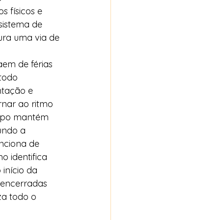
 físicos e 
sistema de 
ura uma via de 
aem de férias 
todo 
tação e 
rnar ao ritmo 
corpo mantém 
undo a 
unciona de 
o identifica 
início da 
 encerradas 
za todo o 