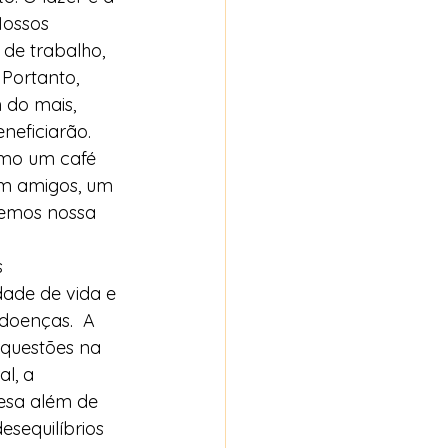
Nossos 
de trabalho, 
Portanto, 
 do mais, 
eficiarão. 
omo um café 
m amigos, um 
semos nossa 
 
dade de vida e 
 doenças.  A 
 questões na 
l, a 
esa além de 
esequilíbrios 