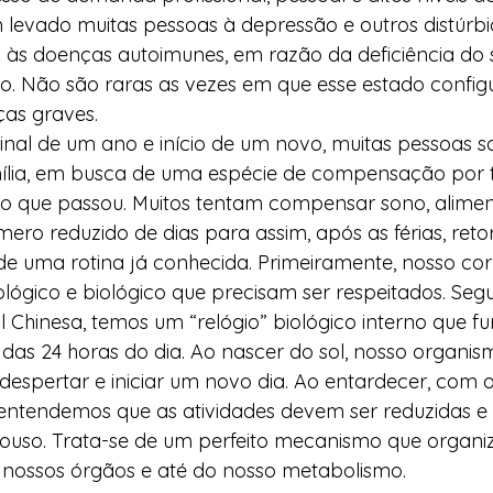
 levado muitas pessoas à depressão e outros distúrbios
às doenças autoimunes, em razão da deficiência do 
o. Não são raras as vezes em que esse estado config
as graves. 
inal de um ano e início de um novo, muitas pessoas s
ília, em busca de uma espécie de compensação por 
 que passou. Muitos tentam compensar sono, alimen
ro reduzido de dias para assim, após as férias, reto
o de uma rotina já conhecida. Primeiramente, nosso 
iológico e biológico que precisam ser respeitados. Seg
l Chinesa, temos um “relógio” biológico interno que f
das 24 horas do dia. Ao nascer do sol, nosso organism
spertar e iniciar um novo dia. Ao entardecer, com o 
 entendemos que as atividades devem ser reduzidas e
pouso. Trata-se de um perfeito mecanismo que organi
nossos órgãos e até do nosso metabolismo. 