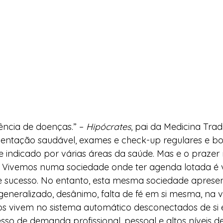
ncia de doenças.” – 
Hipócrates
, pai da Medicina Tradi
limentação saudável, exames e check-up regulares e b
 e indicado por várias áreas da saúde. Mas e o prazer
a? Vivemos numa sociedade onde ter agenda lotada é 
e sucesso. No entanto, esta mesma sociedade apresent
generalizado, desânimo, falta de fé em si mesma, na v
os vivem no sistema automático desconectados de si 
sso de demanda profissional, pessoal e altos níveis de