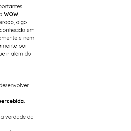
portantes 
o 
WOW
, 
rado, algo 
 conhecido em 
namente e nem 
amente por 
ue ir além do 
desenvolver 
percebida.
 da verdade da 