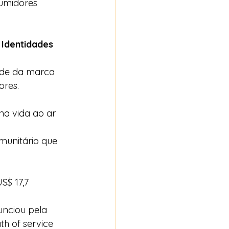
umidores 
 
Identidades 
ade da marca 
res. 
a vida ao ar 
munitário que 
S$ 17,7 
nciou pela 
h of service 