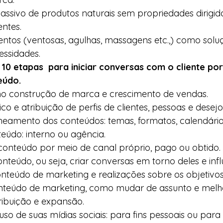
ssivo de produtos naturais sem propriedades dirigid
ntes. 
ntos (ventosas, agulhas, massagens etc.,) como solu
ssidades.  
 10 etapas  para iniciar conversas com o cliente po
údo.  
mo construção de marca e crescimento de vendas.   
co e atribuição de perfis de clientes, pessoas e desejos
aneamento dos conteúdos: temas, formatos, calendário.
eúdo: interno ou agência.   
e conteúdo por meio de canal próprio, pago ou obtido. 
teúdo, ou seja, criar conversas em torno deles e influ
onteúdo de marketing e realizações sobre os objetivos 
onteúdo de marketing, como mudar de assunto e melh
ribuição e expansão.   
uso de suas mídias sociais: para fins pessoais ou para 