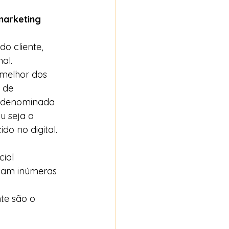
arketing 
o cliente, 
l.    
 melhor dos 
 de 
a denominada 
u seja a 
do no digital.  
ial  
usam inúmeras 
te são o 