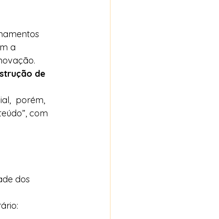
onamentos 
am a 
ovação.   
strução de 
l,  porém, 
teúdo”, com 
ade dos 
rio:  