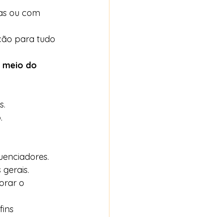
as ou com 
ção para tudo 
r meio do 
.   
   
  
enciadores.   
gerais.   
orar o 
fins 