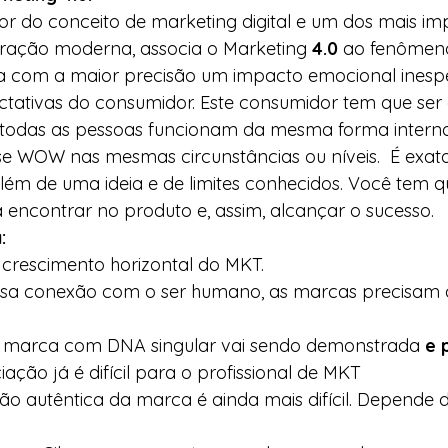
ador do conceito de marketing digital e um dos mais im
tração moderna, associa o Marketing 
4.0
 ao fenômen
a com a maior precisão um impacto emocional inespe
ctativas do consumidor. Este consumidor tem que ser
 todas as pessoas funcionam da mesma forma inter
e WOW nas mesmas circunstâncias ou níveis.  É exat
 além de uma ideia e de limites conhecidos. Você tem q
a encontrar no produto e, assim, alcançar o sucesso.  
:
crescimento horizontal do MKT. 
ssa conexão com o ser humano, as marcas precisam 
a marca com DNA singular vai sendo demonstrada 
e 
iação já é difícil para o profissional de MKT 
ação autêntica da marca é ainda mais difícil. Depende