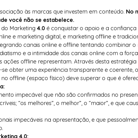
associação às marcas que investem em conteúdo. 
No m
ade você não se estabelece.  
o do Marketing 
4.0
 é conquistar o apoio e a confiança d
ine e marketing digital, e marketing offline e tradiciona
egrando canais online e offline tentando combinar o
diatismo e a intimidade dos canais online com a força
s ações offline representam. Através desta estratégi
se obter uma experiência transparente e coerente, o
no offline (espaço físico) deve superar o que é ofereci
a: 
ento impecável que não são confirmados no presenc
críveis; “os melhores”, o melhor”, o “maior”, e que ca
ionais impecáveis na apresentação, e que pessoalmen
.   
keting 4.0: