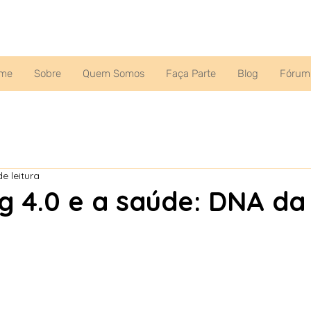
me
Sobre
Quem Somos
Faça Parte
Blog
Fórum
e leitura
g 4.0 e a saúde: DNA d