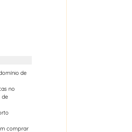
domínio de 
cas no 
 de 
rto 
riam comprar 