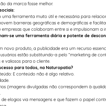
ão da marca fosse melhor.  
ociais:
ão uma ferramenta muito útil e necessária para relaci
emovem barreiras geográficas e demográficas e facilit
 empresas que colaboram entre si e impulsionam a in
rnam-se uma ferramenta diária e potente de descon
novo produto, a publicidade era um recurso essencia
usuários estão substituindo-a pelo “marketing de con
e valiosos para o cliente.  
ucesso para todos, na Naturopatia?
údo: E conteúdo não é algo relativo. 
dade. 
órios (imagens divulgadas não correspondem à qualid
. 
de elogios via mensagens e que fazem o papel contrá
ca. 