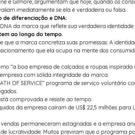
Pine e Gilmore, argumentam que hoje, quando os cons
iam imediatamente se ela é verdadeira ou falsa. 
 de diferenciação e DNA:
 DNA da marca que reflete sua verdadeira identidade.
stem ao longo do tempo.
e que a marca concretiza suas promessas: A identid
sicionamento que ela ocupa na mente dos consumido
omo “a boa empresa de calçados e roupas inspirada n
 empresa com sólida integridade da marca. 
PATH OF SERVICE” programa de serviço voluntário co
gados. 
está comprovada e resiste ao tempo. 
íquidos da empresa caíram de US$ 22,5 milhões para U
as vendas permaneceram estagnadas e a empresa anu
 de lucratividade. Muitos previram que o programa pat