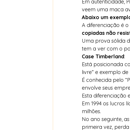
Em autenticidade, 
veem uma maca aval
Abaixo um exemplo
A diferenciação é o
copiadas não resi
Uma prova sólida d
tem a ver com o po
Case Timberland
: 
Está posicionada c
livre” e exemplo de
É conhecida pelo “
envolve seus empre
Esta diferenciação 
Em 1994 os lucros l
milhões. 
No ano seguinte, 
primeira vez, perda