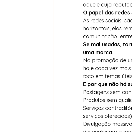
aquele cuja reputaç
O papel das redes s
As redes sociais  s
horizontais; elas r
comunicação  entre
Se mal usadas, to
uma marca.
Na promoção de um 
hoje cada vez mais 
foco em temas úteis 
E por que não há s
Postagens sem conte
Produtos sem quali
Serviços contradit
serviços oferecidos)
Divulgação massiva 
desqualificam a mar