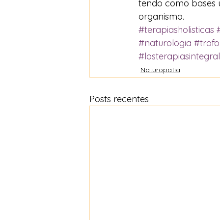
tendo como bases u
organismo.
#terapiasholisticas
#naturologia
#trofo
#lasterapiasintegra
Naturopatia
Posts recentes