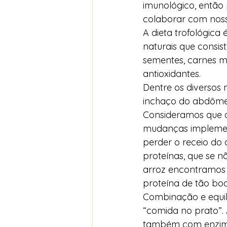
imunológico, entã
colaborar com noss
A dieta trofológic
naturais que consis
sementes, carnes ma
antioxidantes. 
Dentre os diversos
inchaço do abdômen,
Consideramos que a
mudanças implement
perder o receio do 
proteínas, que se n
arroz encontramos 
proteína de tão boa
Combinação e equil
“comida no prato”. 
também com enzim