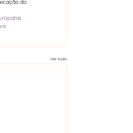
xicação do 
uropatas
iva
Ver tudo