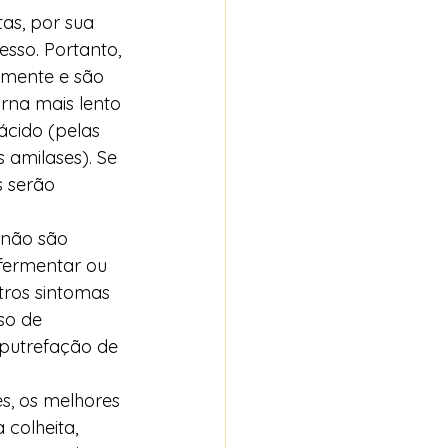
as, por sua 
sso. Portanto, 
amente e são 
rna mais lento 
cido (pelas 
amilases). Se 
 serão 
 não são 
fermentar ou 
tros sintomas 
so de 
 putrefação de 
s, os melhores 
colheita, 