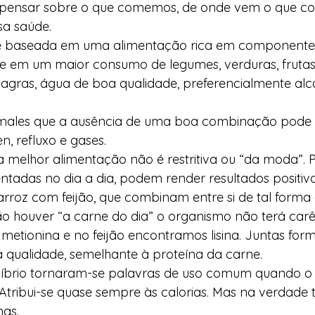
o pensar sobre o que comemos, de onde vem o que 
a saúde. 
a é baseada em uma alimentação rica em componente
te em um maior consumo de legumes, verduras, frutas,
gras, água de boa qualidade, preferencialmente alcal
 males que a ausência de uma boa combinação pode g
 refluxo e gases. 
 melhor alimentação não é restritiva ou “da moda”. 
adas no dia a dia, podem render resultados positiv
arroz com feijão, que combinam entre si de tal forma
ão houver “a carne do dia” o organismo não terá carê
metionina e no feijão encontramos lisina. Juntas fo
 qualidade, semelhante à proteína da carne. 
íbrio tornaram-se palavras de uso comum quando o 
Atribui-se quase sempre às calorias. Mas na verdade 
as. 