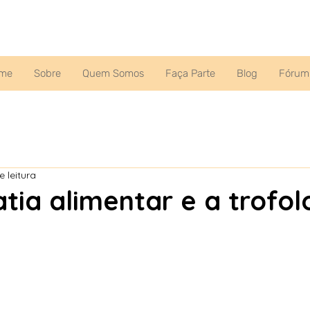
me
Sobre
Quem Somos
Faça Parte
Blog
Fórum
e leitura
tia alimentar e a trofol