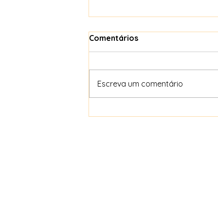
Comentários
Escreva um comentário
Naturopatia é moderna e é
cozy.