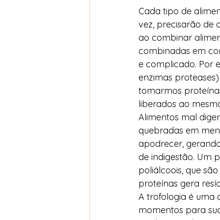
Cada tipo de alimen
vez, precisarão de 
ao combinar alimen
combinadas em condi
e complicado. Por 
enzimas proteases)
tomarmos proteínas
liberados ao mesmo 
Alimentos mal dige
quebradas em meno
apodrecer, gerando
de indigestão. Um 
poliálcoois, que sã
proteínas gera resíd
A trofologia é uma 
momentos para sua 