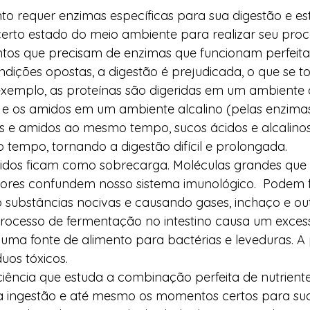
to requer enzimas específicas para sua digestão e est
certo estado do meio ambiente para realizar seu proce
tos que precisam de enzimas que funcionam perfeit
ções opostas, a digestão é prejudicada, o que se to
exemplo, as proteínas são digeridas em um ambiente á
 e os amidos em um ambiente alcalino (pelas enzimas 
 e amidos ao mesmo tempo, sucos ácidos e alcalinos
tempo, tornando a digestão difícil e prolongada. 
ridos ficam como sobrecarga. Moléculas grandes que
res confundem nosso sistema imunológico.  Podem 
 substâncias nocivas e causando gases, inchaço e ou
processo de fermentação no intestino causa um exces
o uma fonte de alimento para bactérias e leveduras. A
uos tóxicos. 
ciência que estuda a combinação perfeita de nutriente
ingestão e até mesmo os momentos certos para sua 