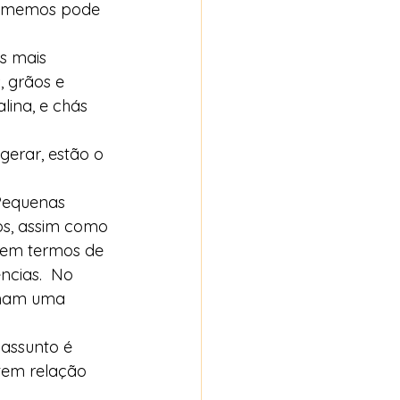
comemos pode 
s mais 
 grãos e 
ina, e chás 
erar, estão o 
Pequenas 
os, assim como 
 em termos de 
ncias.  No 
rmam uma 
assunto é 
tem relação 