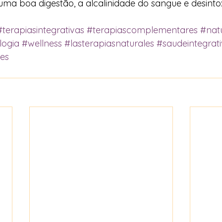
ma boa digestão, a alcalinidade do sangue e desinto
#terapiasintegrativas
#terapiascomplementares
#nat
logia
#wellness
#lasterapiasnaturales
#saudeintegrat
les