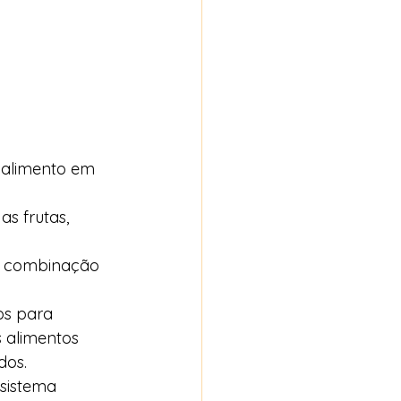
 alimento em 
s frutas, 
r combinação 
os para 
s alimentos 
dos. 
sistema 