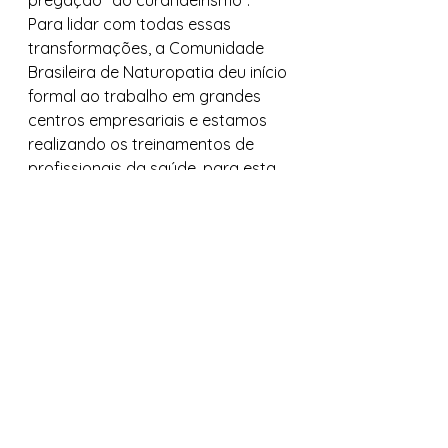
pregação “do curandeirismo”.
Para lidar com todas essas 
transformações, a Comunidade 
Brasileira de Naturopatia deu início 
formal ao trabalho em grandes 
centros empresariais e estamos 
realizando os treinamentos de 
profissionais da saúde, para esta 
nova demanda no mercado de 
trabalho.
Consulte-nos para saber sobre 
um profissional de referencia na 
sua cidade na Naturopatia e 
Saúde Integrativa.
Ver tudo
Posts recentes