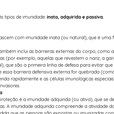
s tipos de imunidade:
 inata, adquirida e passiva. 
ascem com imunidade inata (ou natural), que é uma 
ambém inclui as barreiras externas do corpo, como a 
(por exemplo, aquelas que revestem o nariz, a gar
al), que são a primeira linha de defesa para evitar qu
 essa barreira defensiva externa for quebrada (como
ferida rapidamente e as células imunológicas especiais
nvasores.  
a
roteção é a imunidade adquirida (ou ativa), que se d
as. A imunidade adquirida compreende a atividade dos 
dida que as pessoas são expostas ou imunizadas con