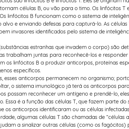
ócitos são linfócitos B e linfócitos T. Eles se originam 
 tornam células B, ou vão para o timo. Os linfócitos T 
 Os linfócitos B funcionam como o sistema de inteligênc
o alvo e enviando defesas para capturá-lo. As célula
oem invasores identificados pelo sistema de inteligênci
substâncias estranhas que invadem o corpo) são det
ulas trabalham juntas para reconhecê-los e responder
m os linfócitos B a produzir anticorpos, proteínas esp
nos específicos.  
, esses anticorpos permanecem no organismo; portan
ar, o sistema imunológico já terá os anticorpos para 
os possam reconhecer um antígeno e prendê-lo, eles
lo. Essa é a função das células T, que fazem parte do 
e os anticorpos identificaram ou as células infectadas
rdade, algumas células T são chamadas de “células as
udam a sinalizar outras células (como os fagócitos) 