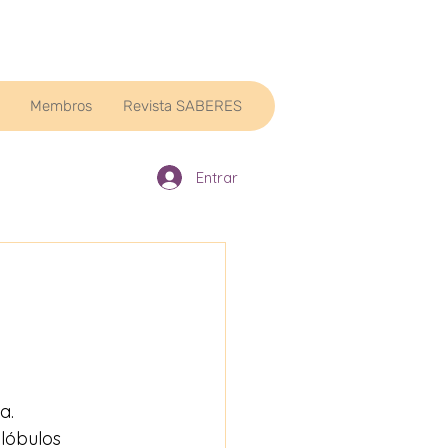
Membros
Revista SABERES
Entrar
a. 
lóbulos 