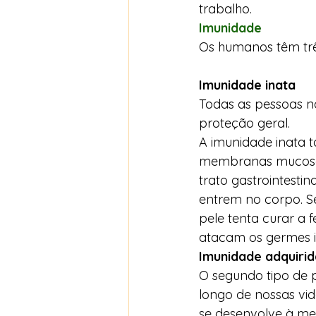
trabalho.   
Imunidade
Os humanos têm trê
Imunidade inata 
Todas as pessoas n
proteção geral.   
A imunidade inata t
membranas mucosas 
trato gastrointestin
entrem no corpo. Se
pele tenta curar a 
atacam os germes i
Imunidade adquirid
O segundo tipo de p
longo de nossas vid
se desenvolve à me