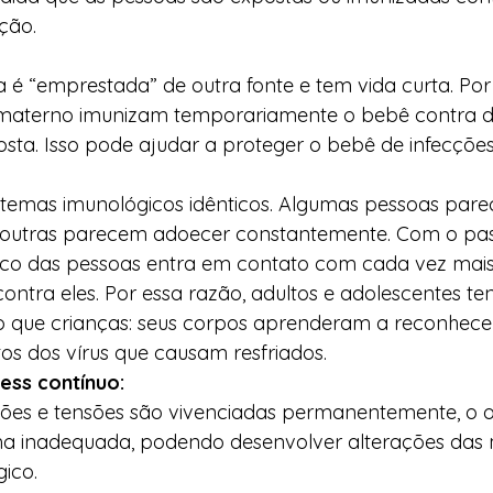
ão.  
 é “emprestada” de outra fonte e tem vida curta. Por
e materno imunizam temporariamente o bebê contra 
osta. Isso pode ajudar a proteger o bebê de infecçõe
stemas imunológicos idênticos. Algumas pessoas pare
 outras parecem adoecer constantemente. Com o pas
ico das pessoas entra em contato com cada vez mais
ontra eles. Por essa razão, adultos e adolescentes t
o que crianças: seus corpos aprenderam a reconhecer
s dos vírus que causam resfriados. 
ess contínuo:
es e tensões são vivenciadas permanentemente, o 
ma inadequada, podendo desenvolver alterações das m
ico. 