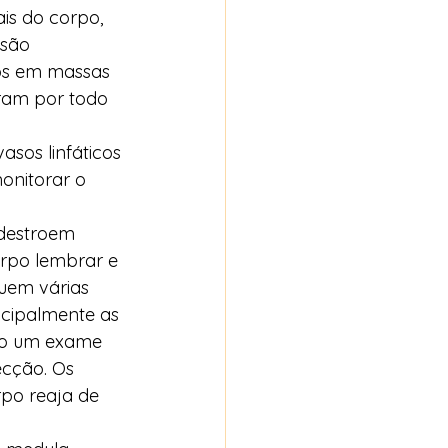
is do corpo, 
 são 
os em massas 
tram por todo 
sos linfáticos 
onitorar o 
 destroem 
orpo lembrar e 
luem várias 
ncipalmente as 
ado um exame 
ecção. Os 
rpo reaja de 