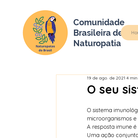
Comunidade
Brasileira de
Ho
Naturopatia
19 de ago. de 2021
4 min
O seu si
O sistema imunológi
microorganismos e 
A resposta imune é
Uma ação conjunta e