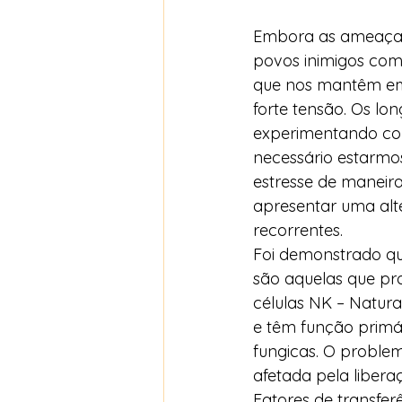
Embora as ameaças 
povos inimigos como
que nos mantêm em
forte tensão. Os lo
experimentando com
necessário estarmos
estresse de maneir
apresentar uma alte
recorrentes. 
Foi demonstrado que
são aquelas que pr
células NK – Natural
e têm função primár
fungicas. O problem
afetada pela libera
Fatores de transfer