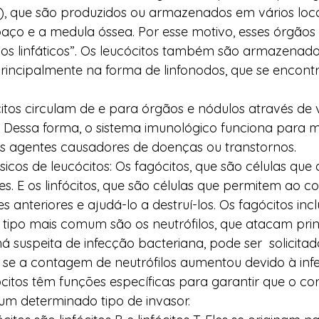
), que são produzidos ou armazenados em vários loca
 baço e a medula óssea. Por esse motivo, esses órgãos
s linfáticos”. Os leucócitos também são armazenad
, principalmente na forma de linfonodos, que se encon
itos circulam de e para órgãos e nódulos através de va
 Dessa forma, o sistema imunológico funciona para m
 agentes causadores de doenças ou transtornos.  
sicos de leucócitos: Os fagócitos, que são células que
s. E os linfócitos, que são células que permitem ao c
 anteriores e ajudá-lo a destruí-los. Os fagócitos inc
 O tipo mais comum são os neutrófilos, que atacam pri
á suspeita de infecção bacteriana, pode ser  solicit
 se a contagem de neutrófilos aumentou devido à inf
ócitos têm funções específicas para garantir que o co
m determinado tipo de invasor.   