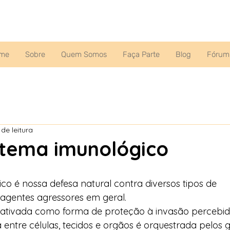
me
Sobre
Quem Somos
Faça Parte
Blog
Fórum
 de leitura
stema imunológico
co é nossa defesa natural contra diversos tipos de 
agentes agressores em geral. 
 ativada como forma de proteção à invasão percebid
ntre células, tecidos e orgãos é orquestrada pelos g