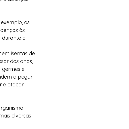
 exemplo, os 
doenças às 
s durante a 
cem isentas de 
sar dos anos, 
 germes e 
endem a pegar 
 e atacar 
organismo 
ais diversas 