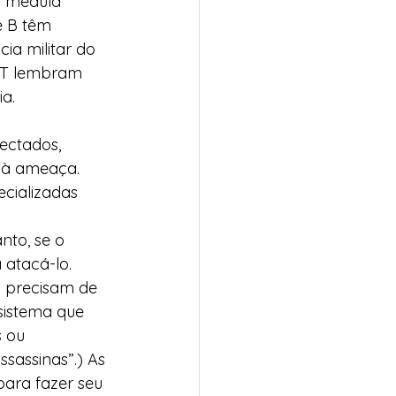
na medula 
e B têm 
ia militar do 
s T lembram 
a.  
ectados, 
 à ameaça. 
ecializadas 
to, se o 
atacá-lo.  
 precisam de 
sistema que 
 ou 
sassinas”.) As 
para fazer seu 