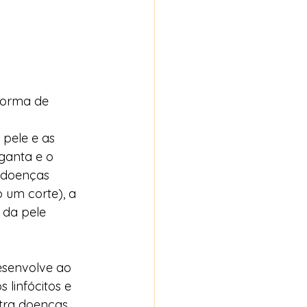
forma de 
pele e as 
ganta e o 
e doenças 
 um corte), a 
 da pele 
esenvolve ao 
linfócitos e 
tra doenças 