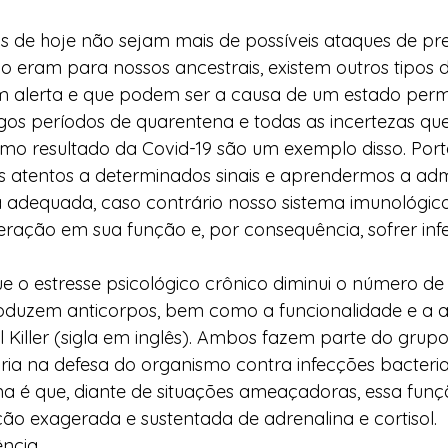
de hoje não sejam mais de possíveis ataques de pr
 eram para nossos ancestrais, existem outros tipos d
 alerta e que podem ser a causa de um estado per
ngos períodos de quarentena e todas as incertezas qu
o resultado da Covid-19 são um exemplo disso. Porta
 atentos a determinados sinais e aprendermos a admi
a adequada, caso contrário nosso sistema imunológic
ração em sua função e, por consequência, sofrer inf
 o estresse psicológico crônico diminui o número de c
oduzem anticorpos, bem como a funcionalidade e a at
 Killer (sigla em inglês). Ambos fazem parte do grupo 
ia na defesa do organismo contra infecções bacteriana
a é que, diante de situações ameaçadoras, essa funç
ção exagerada e sustentada de adrenalina e cortisol. 
ência 