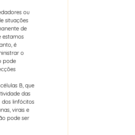
edadores ou 
e situações 
manente de 
e estamos 
nto, é 
nistrar o 
o pode 
ecções 
élulas B, que 
ividade das 
dos linfócitos 
s, virais e 
ão pode ser 