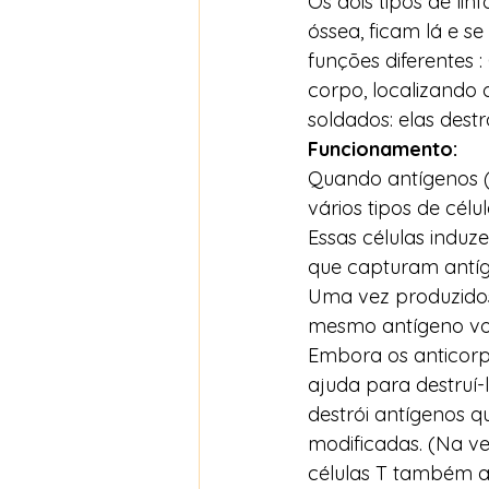
Os dois tipos de linf
óssea, ficam lá e se
funções diferentes :
corpo, localizando 
soldados: elas destr
Funcionamento: 
Quando antígenos (
vários tipos de cél
Essas células induze
que capturam antíge
Uma vez produzidos
mesmo antígeno volt
Embora os anticorp
ajuda para destruí-
destrói antígenos qu
modificadas. (Na ve
células T também aj