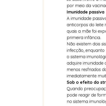
por meio da vacinaç
Imunidade passiva
A imunidade passiva
anticorpos do leit
quais a mãe foi exp
primeira infância.  
Não existem dois si
infecção, enquanto
o sistema imunológ
adquire imunidade c
menos resfriados d
imediatamente muito
Sob o efeito do str
Quando preocupaçõ
pode reagir de for
no sistema imunológ