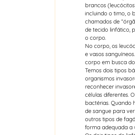
brancos (leucócitos
incluindo o timo, o
chamados de “órgão
de tecido linfático
o corpo. 
No corpo, os leucóc
e vasos sanguíneos.
corpo em busca dos
Temos dois tipos bá
organismos invasore
reconhecer invasores
células diferentes.
bactérias. Quando h
de sangue para ver
outros tipos de fag
forma adequada a u