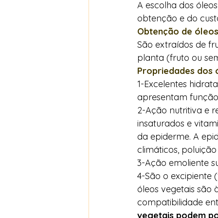
A escolha dos óleos
obtenção e do custo
Obtenção de óleos 
São extraídos de fr
planta (fruto ou se
Propriedades dos ó
1-Excelentes hidrat
apresentam função d
2-Ação nutritiva e 
insaturados e vitami
da epiderme. A ep
climáticos, poluição
3-Ação emoliente su
4-São o excipiente (
óleos vegetais são 
compatibilidade entr
vegetais podem pot