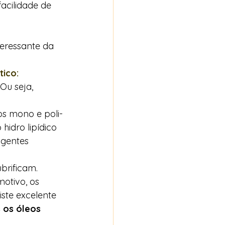
acilidade de 
teressante da 
tico:
Ou seja, 
os mono e poli-
hidro lipídico 
gentes 
brificam.  
motivo, os 
ste excelente 
 os óleos 