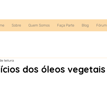
me
Sobre
Quem Somos
Faça Parte
Blog
Fórum
de leitura
ícios dos óleos vegetais