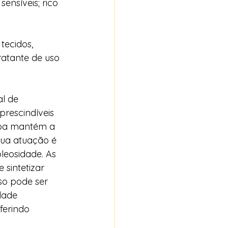
ensíveis; rico 
tecidos, 
ratante de uso 
l de 
rescindíveis 
oba mantém a 
Sua atuação é 
leosidade. As 
sintetizar 
sso pode ser 
dade 
ferindo 