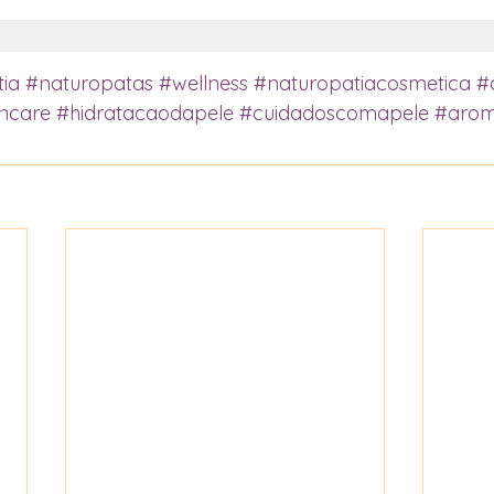
ia
#naturopatas
#wellness
#naturopatiacosmetica
#
incare
#hidratacaodapele
#cuidadoscomapele
#arom