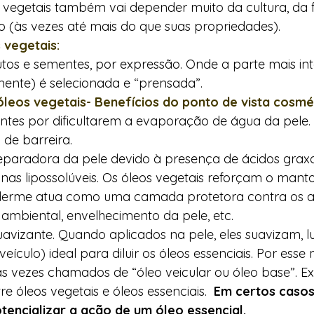
 vegetais também vai depender muito da cultura, da f
 (às vezes até mais do que suas propriedades).   
vegetais: 
utos e sementes, por expressão. Onde a parte mais in
mente) é selecionada e “prensada”.   
leos vegetais- Benefícios do ponto de vista cosmé
antes por dificultarem a evaporação de água da pele. 
e barreira.   
reparadora da pele devido à presença de ácidos grax
nas lipossolúveis. Os óleos vegetais reforçam o manto 
iderme atua como uma camada protetora contra os a
 ambiental, envelhecimento da pele, etc.   
avizante. Quando aplicados na pele, eles suavizam, lu
veículo) ideal para diluir os óleos essenciais. Por esse 
às vezes chamados de “óleo veicular ou óleo base”. Exi
e óleos vegetais e óleos essenciais.  
Em certos casos
encializar a ação de um óleo essencial.