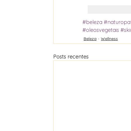
#beleza
#naturopat
#oleosvegetais
#sk
Beleza
Wellness
Posts recentes