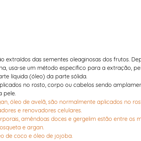
ão extraídos das sementes oleaginosas dos frutos. D
ma, usa-se um método específico para a extração, pe
e líquida (óleo) da parte sólida.  
plicados no rosto, corpo ou cabelos sendo amplament
 pele.  
an, óleo de avelã, são normalmente aplicados no ros
dores e renovadores celulares. 
porais, amêndoas doces e gergelim estão entre os ma
mosqueta e argan. 
eo de coco e óleo de jojoba. 