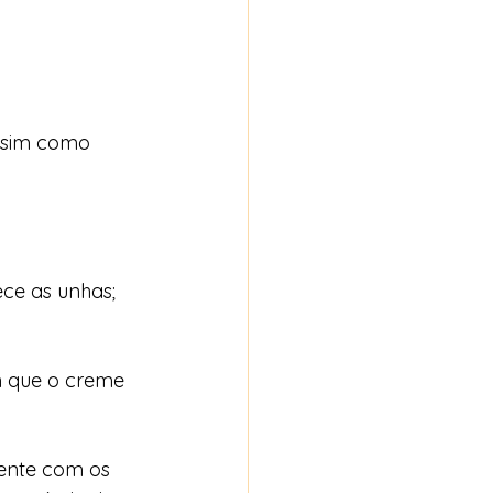
 
ssim como 
ece as unhas; 
m que o creme 
ente com os 