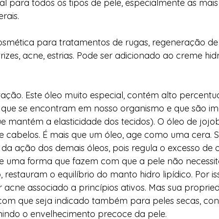
eal para todos os tipos de pele, especialmente as mais s
rais. 
cosmética para tratamentos de rugas, regeneração de 
rizes, acne, estrias. Pode ser adicionado ao creme hid
ação. Este óleo muito especial, contém alto percentua
s que se encontram em nosso organismo e que são imp
e mantém a elasticidade dos tecidos). O óleo de joj
 e cabelos. É mais que um óleo, age como uma cera. 
da ação dos demais óleos, pois regula o excesso de o
 uma forma que fazem com que a pele não necessite 
 restauram o equilíbrio do manto hidro lipídico. Por i
r acne associado a princípios ativos. Mas sua proprie
com que seja indicado também para peles secas, con
nindo o envelhecimento precoce da pele. 