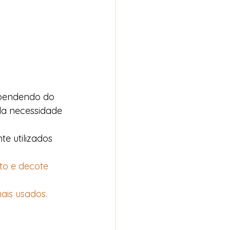
ependendo do 
la necessidade 
e utilizados 
to e decote 
is usados. 