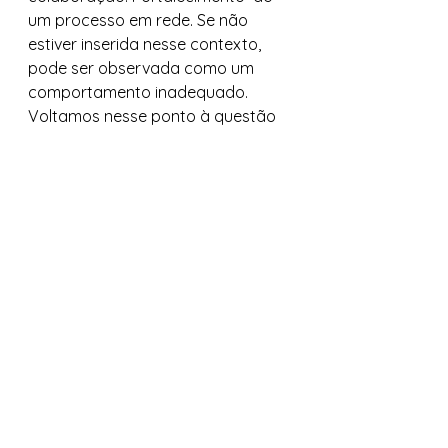
um processo em rede. Se não 
estiver inserida nesse contexto, 
pode ser observada como um 
comportamento inadequado. 
Voltamos nesse ponto à questão 
inicial: a força do conteúdo gerado 
por você e seu entendimento de 
como a rede funciona, gerando 
melhor comunicação, 
comportamento adequado e 
melhor fluxo de informações. Aqui, 
na Comunidade, sempre 
lembramos o exemplo de uma 
rede de pescador, com vários 
pontos de união e espaços livres, 
mas que podem garantir uma boa 
pesca ou não.  
Inteligência em redes é um 