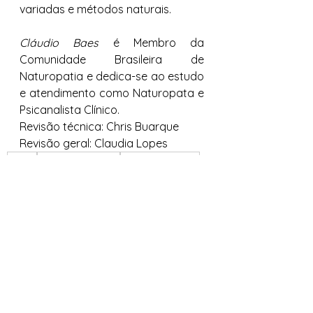
variadas e métodos naturais.
Cláudio Baes
 é Membro da 
Comunidade Brasileira de 
Naturopatia e dedica-se ao estudo 
e atendimento como Naturopata e 
Psicanalista Clínico.
Revisão técnica: Chris Buarque
Revisão geral: Claudia Lopes
saude
terapiasholisticas
qualidadedevida
naturologia
autoconhecimento
#psicanalise
terapiasintegrativas
Ver tudo
Posts recentes