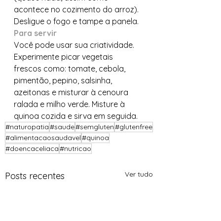
acontece no cozimento do arroz). 
Desligue o fogo e tampe a panela.
Para servir
Você pode usar sua criatividade. 
Experimente picar vegetais 
frescos como: tomate, cebola, 
pimentão, pepino, salsinha, 
azeitonas e misturar à cenoura 
ralada e milho verde. Misture à 
quinoa cozida e sirva em seguida.
#naturopatia
#saude
#semgluten
#glutenfree
#alimentacaosaudavel
#quinoa
#doencaceliaca
#nutricao
Ver tudo
Posts recentes