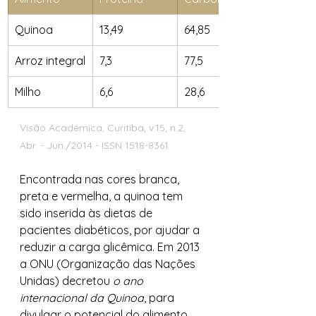
Quinoa
13,49
64,85
Arroz integral
7,3
77,5
Milho
6,6
28,6
Visão Acadêmica, Curitiba, v.15, n.2, 
Abr. - Jun./2014 - ISSN 1518-8361
Encontrada nas cores branca, 
preta e vermelha, a quinoa tem 
sido inserida às dietas de 
pacientes diabéticos, por ajudar a 
reduzir a carga glicêmica. Em 2013 
a ONU (Organização das Nações 
Unidas) decretou 
o ano 
internacional da Quinoa
, para 
divulgar o potencial do alimento.