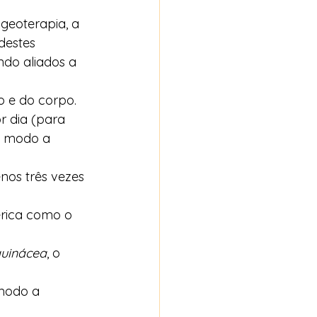
geoterapia, a 
destes 
ndo aliados a 
o e do corpo.
 dia (para 
e modo a 
nos três vezes 
érica como o 
uinácea
, o 
modo a 