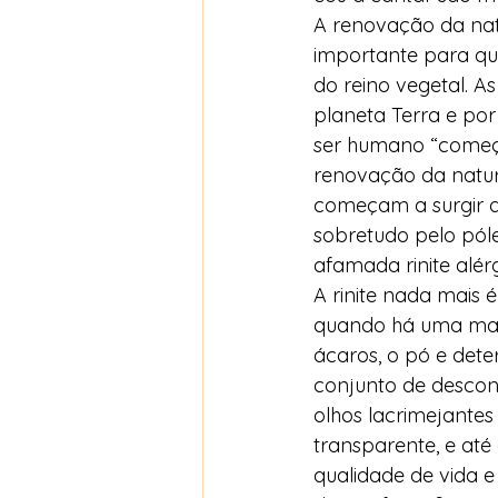
A renovação da natu
importante para que
do reino vegetal. A
planeta Terra e po
ser humano “começa 
renovação da nature
começam a surgir de
sobretudo pelo pól
afamada rinite alérg
A rinite nada mais 
quando há uma maio
ácaros, o pó e de
conjunto de desconf
olhos lacrimejantes
transparente, e at
qualidade de vida e