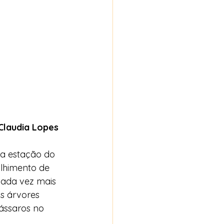
 Claudia Lopes
 a estação do 
olhimento de 
cada vez mais 
as árvores 
ássaros no 