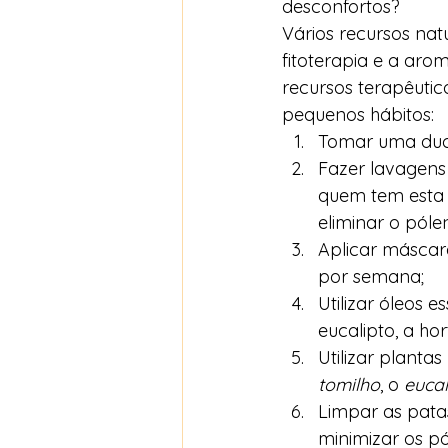
desconfortos? 
Vários recursos nat
fitoterapia e a aro
recursos terapêutic
pequenos hábitos: 
Tomar uma duch
Fazer lavagens
quem tem esta 
eliminar o póle
Aplicar máscara
por semana;
Utilizar óleos 
eucalipto, a hor
Utilizar planta
tomilho
, o 
eucal
Limpar as pata
minimizar os pó