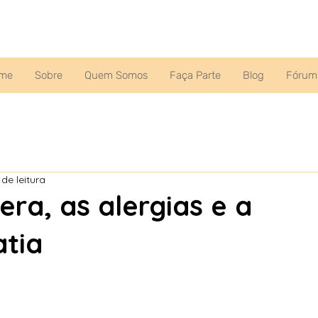
me
Sobre
Quem Somos
Faça Parte
Blog
Fórum
 de leitura
era, as alergias e a
tia