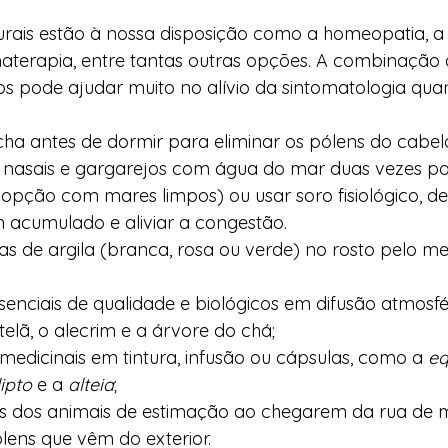
urais estão à nossa disposição como a homeopatia, a 
materapia, entre tantas outras opções. A combinação 
os pode ajudar muito no alívio da sintomatologia qua
a antes de dormir para eliminar os pólens do cabel
 nasais e gargarejos com água do mar duas vezes por
opção com mares limpos) ou usar soro fisiológico, d
n acumulado e aliviar a congestão.
s de argila (branca, rosa ou verde) no rosto pelo me
essenciais de qualidade e biológicos em difusão atmosf
telã, o alecrim e a árvore do chá;
s medicinais em tintura, infusão ou cápsulas, como a 
eq
ipto
 e a 
alteia
;
s dos animais de estimação ao chegarem da rua de 
lens que vêm do exterior.