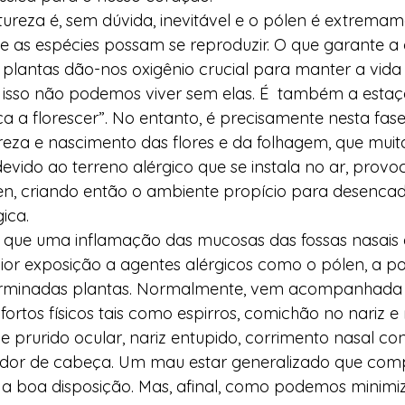
reza é, sem dúvida, inevitável e o pólen é extremam
 as espécies possam se reproduzir. O que garante a 
s plantas dão-nos oxigênio crucial para manter a vid
r isso não podemos viver sem elas. É  também a esta
a florescer”. No entanto, é precisamente nesta fase
za e nascimento das flores e da folhagem, que muita
vido ao terreno alérgico que se instala no ar, provo
en, criando então o ambiente propício para desencad
ica. 
é que uma inflamação das mucosas das fossas nasais 
r exposição a agentes alérgicos como o pólen, a pol
terminadas plantas. Normalmente, vem acompanhada
ortos físicos tais como espirros, comichão no nariz e
 e prurido ocular, nariz entupido, corrimento nasal co
é dor de cabeça. Um mau estar generalizado que com
 a boa disposição. Mas, afinal, como podemos minimiz