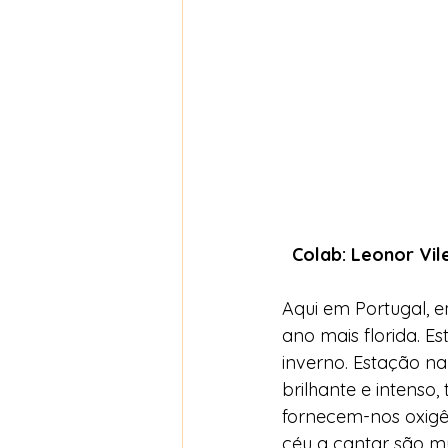
Colab: Leonor Vile
Aqui em Portugal, e
ano mais florida. E
inverno. Estação na
brilhante e intenso,
fornecem-nos oxigên
céu a cantar são m