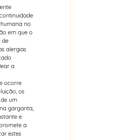
ente 
continuidade  
a humana no 
ção em que o 
 de 
s alergias 
cado 
ear a 
e ocorre 
uição, os 
 de um 
 na garganta, 
nstante e 
promete a 
ar estes 