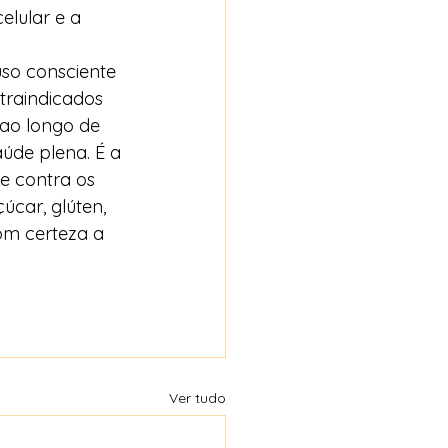
lular e a 
uso consciente 
traindicados 
ao longo de 
úde plena. É a 
e contra os 
úcar, glúten, 
om certeza a 
Ver tudo