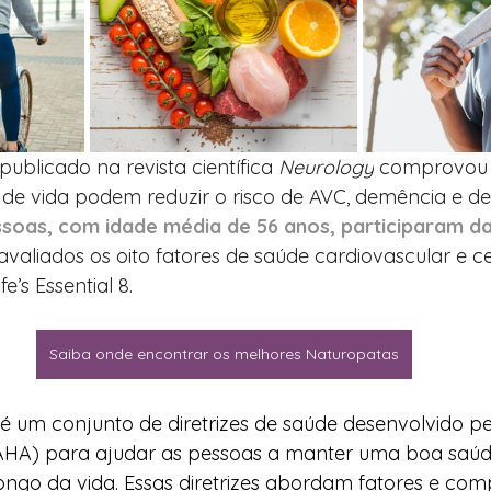
ublicado na revista científica 
Neurology
 comprovou 
 de vida podem reduzir o risco de AVC, demência e de
ssoas, com idade média de 56 anos, participaram da
valiados os oito fatores de saúde cardiovascular e ce
’s Essential 8.
Saiba onde encontrar os melhores Naturopatas
 é um conjunto de diretrizes de saúde desenvolvido pe
AHA) para ajudar as pessoas a manter uma boa saúd
ongo da vida. Essas diretrizes abordam fatores e co