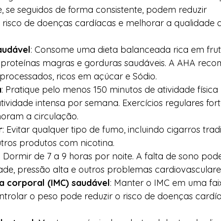
ue, se seguidos de forma consistente, podem reduzir 
o risco de doenças cardíacas e melhorar a qualidade 
audável
: Consome uma dieta balanceada rica em fruta
s, proteínas magras e gorduras saudáveis. A AHA reco
 processados, ricos em açúcar e Sódio.
a
: Pratique pelo menos 150 minutos de atividade físic
tividade intensa por semana. Exercícios regulares for
oram a circulação.
r
: Evitar qualquer tipo de fumo, incluindo cigarros tradi
utros produtos com nicotina.
: Dormir de 7 a 9 horas por noite. A falta de sono po
ade, pressão alta e outros problemas cardiovasculare
a corporal (IMC) saudável
: Manter o IMC em uma fai
Controlar o peso pode reduzir o risco de doenças cardía