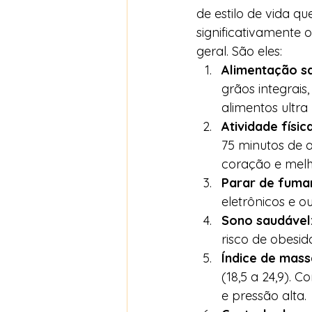
de estilo de vida q
significativamente 
geral. São eles:
Alimentação s
grãos integrai
alimentos ultra
Atividade físic
75 minutos de a
coração e melh
Parar de fuma
eletrônicos e o
Sono saudável
risco de obesid
Índice de mass
(18,5 a 24,9). 
e pressão alta.