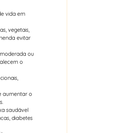
de vida em 
s, vegetais, 
menda evitar 
a moderada ou 
talecem o 
cionais, 
de aumentar o 
s.
xa saudável 
cas, diabetes 