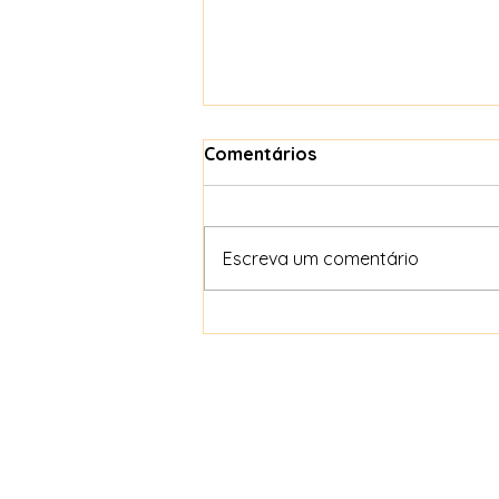
Comentários
Escreva um comentário
Arquétipos no Ayurveda: o
segredo da cura interna
que quase ninguém
entende.