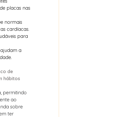
ites 
de placas nas 
ue normais 
as cardíacas.
audáveis para 
s ajudam a 
idade.
sco de 
 hábitos 
, permitindo 
ente ao 
inda sobre
em ter 