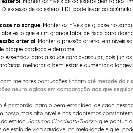
lesterol
: Manter os níveis de colesterol dentro dos lim
O excesso de colesterol LDL pode levar ao acúmulo 
icose no sangue
: Manter os níveis de glicose no sang
iabetes, o que é um grande fator de risco para doenç
essão arterial
: Manter a pressão arterial em níveis s
 de ataque cardíaco e derrame.
são essenciais para a saúde cardiovascular, pois junto
ardíacas, melhorar o bem-estar e aumentar a longev
 com melhores pontuações tinham 
até metade do ri
ções neurológicas em comparação aos que seguiam
 é primordial para o bem-estar ideal de cada pessoa
 nosso mais alto nível e nos adaptemos constantem
 do estudo, 
Santiago Clocchiatti-Tuozzo
, que pontua a
s de estilo de vida saudável na meia-idade e que  pod