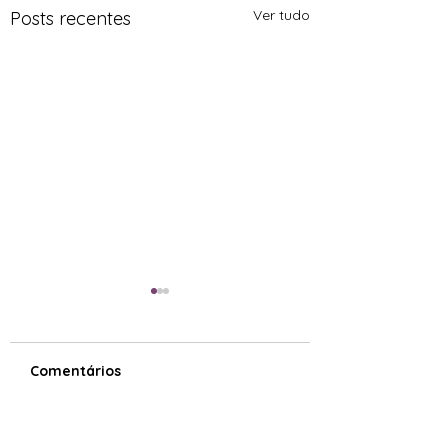
Ver tudo
Posts recentes
Comentários
Treinar o nervo vago
O corpo como