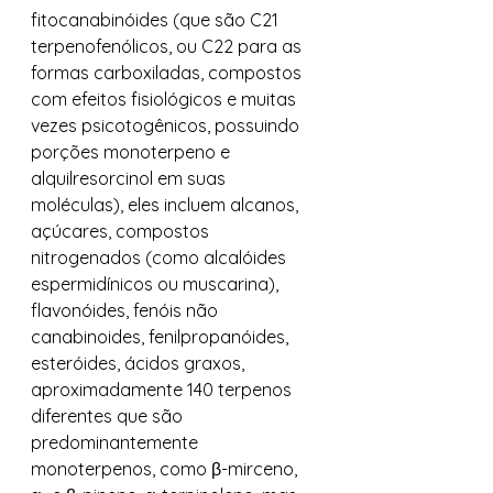
fitocanabinóides (que são C21 
terpenofenólicos, ou C22 para as 
formas carboxiladas, compostos 
com efeitos fisiológicos e muitas 
vezes psicotogênicos, possuindo 
porções monoterpeno e 
alquilresorcinol em suas 
moléculas), eles incluem alcanos, 
açúcares, compostos 
nitrogenados (como alcalóides 
espermidínicos ou muscarina), 
flavonóides, fenóis não 
canabinoides, fenilpropanóides, 
esteróides, ácidos graxos, 
aproximadamente 140 terpenos 
diferentes que são 
predominantemente 
monoterpenos, como β-mirceno, 