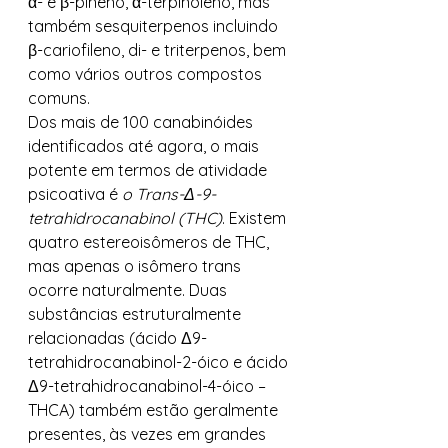
α- e β-pineno, α-terpinoleno, mas 
também sesquiterpenos incluindo 
β-cariofileno, di- e triterpenos, bem 
como vários outros compostos 
comuns. 
Dos mais de 100 canabinóides 
identificados até agora, o mais 
potente em termos de atividade 
psicoativa é 
o Trans-Δ-9-
tetrahidrocanabinol (THC)
. Existem 
quatro estereoisômeros de THC, 
mas apenas o isômero trans 
ocorre naturalmente. Duas 
substâncias estruturalmente 
relacionadas (ácido Δ9-
tetrahidrocanabinol-2-óico e ácido 
Δ9-tetrahidrocanabinol-4-óico – 
THCA) também estão geralmente 
presentes, às vezes em grandes 