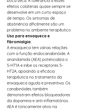
boca seca. A tolerância a esses 
efeitos colaterais quase sempre se 
desenvolve em um curto espaço 
de tempo. Os sintomas de 
abstinência dificilmente são um 
problema no ambiente terapêutico 
Uso para enxaqueca e 
fibromialgia:
A enxaqueca tem várias relações 
com a função endocanabinóide. A 
anandamida (AEA) potencializa o 
5-HT1A e inibe os receptores 5-
HT2A, apoiando a eficácia 
terapêutica no tratamento da 
enxaqueca aguda e preventiva. Os 
canabinóides também 
demonstram efeitos bloqueadores 
da dopamina e anti-inflamatórios. 
AEA é tonicamente ativo na 