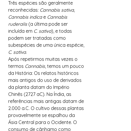
Três espécies são geralmente 
reconhecidas: 
Cannabis sativa, 
Cannabis indica
 e 
Cannabis 
ruderalis
 (a última pode ser 
incluída em 
C. sativa
), e todas 
podem ser tratadas como 
subespécies de uma única espécie, 
C. sativa
. 
Após repetirmos muitas vezes o 
termos 
Cannabis
, temos um pouco 
da História: Os relatos históricos 
mais antigos do uso de derivados 
da planta datam do Império 
Chinês (2727 aC). Na Índia, as 
referências mais antigas datam de 
2.000 a.C. O cultivo dessas plantas 
provavelmente se espalhou da 
Ásia Central para o Ocidente. O 
consumo de cânhamo como 