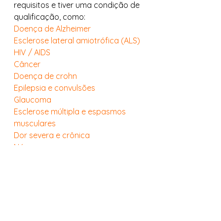
requisitos e tiver uma condição de 
qualificação, como: 
Doença de Alzheimer
Esclerose lateral amiotrófica (ALS)
HIV / AIDS
Câncer
Doença de crohn
Epilepsia e convulsões
Glaucoma
Esclerose múltipla e espasmos 
musculares
Dor severa e crônica
Náusea severa
Se você estiver experimentando 
sintomas desconfortáveis ​​ou 
efeitos colaterais do tratamento 
médico, especialmente dor e 
náusea, converse com seu médico 
sobre todas as suas opções antes 