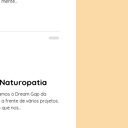
 mente...
Naturopatia
namos o Dream Gap da
 frente de vários projetos.
que nos...