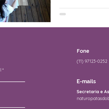
Fone
(11) 97123-0252
l
E-mails
Secretaria e A
naturopatasdo