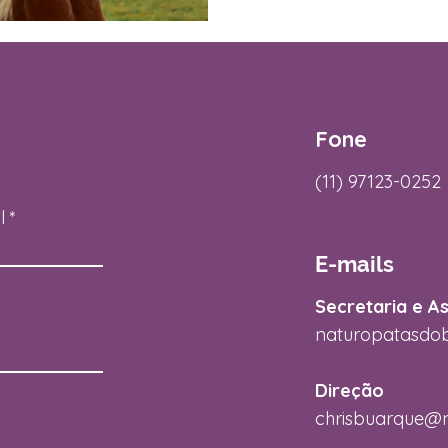
Fone
(11) 97123-0252
l
E-mails
Secretaria e A
naturopatasdo
Direção
chrisbuarque@n