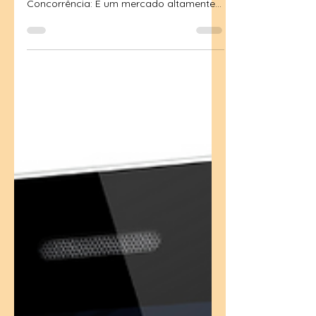
do bem-estar
Os spas urbanos têm enfrentado uma
série de desafios em gestão comercial: 1-
Concorrência: É um mercado altamente
competitivo. Numa...