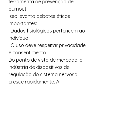
ferramenta de prevenção de 
burnout.
Isso levanta debates éticos 
importantes:
· Dados fisiológicos pertencem ao 
indivíduo
· O uso deve respeitar privacidade 
e consentimento
Do ponto de vista de mercado, a 
indústria de dispositivos de 
regulação do sistema nervoso 
cresce rapidamente. A 
popularização dessas tecnologias 
exige maior rigor científico e 
transparência.
A gente conclui o que 
realmente está 