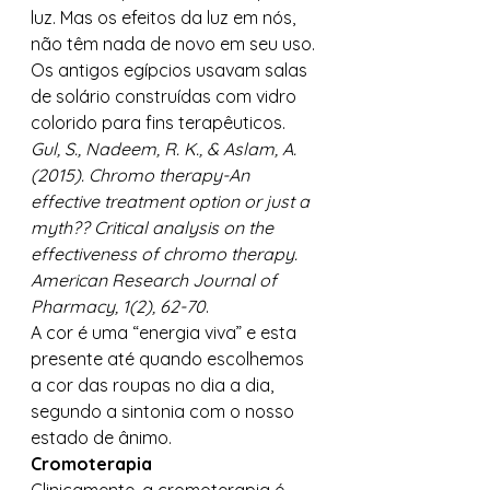
luz. Mas os efeitos da luz em nós, 
não têm nada de novo em seu uso. 
Os antigos egípcios usavam salas 
de solário construídas com vidro 
colorido para fins terapêuticos. 
Gul, S., Nadeem, R. K., & Aslam, A. 
(2015). Chromo therapy-An 
effective treatment option or just a 
myth?? Critical analysis on the 
effectiveness of chromo therapy. 
American Research Journal of 
Pharmacy, 1(2), 62-70
.  
A cor é uma “energia viva” e esta 
presente até quando escolhemos 
a cor das roupas no dia a dia, 
segundo a sintonia com o nosso 
estado de ânimo.  
Cromoterapia 