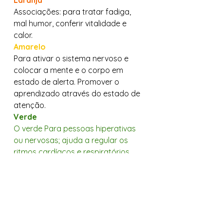
Laranja 
Associações: para tratar fadiga, 
mal humor, conferir vitalidade e 
calor. 
Amarelo
Para ativar o sistema nervoso e 
colocar a mente e o corpo em 
estado de alerta. Promover o 
aprendizado através do estado de 
atenção.  
Verde
O verde Para pessoas hiperativas 
ou nervosas; ajuda a regular os 
ritmos cardíacos e respiratórios 
criando um ambiente harmonioso 
e tranquilo.  
Azul
Ajuda a transmitir paz e 
tranquilidade; Para tratar o 