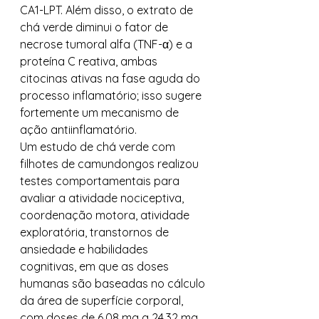
CA1-LPT. Além disso, o extrato de 
chá verde diminui o fator de 
necrose tumoral alfa (TNF-α) e a 
proteína C reativa, ambas 
citocinas ativas na fase aguda do 
processo inflamatório; isso sugere 
fortemente um mecanismo de 
ação antiinflamatório. 
Um estudo de chá verde com 
filhotes de camundongos realizou 
testes comportamentais para 
avaliar a atividade nociceptiva, 
coordenação motora, atividade 
exploratória, transtornos de 
ansiedade e habilidades 
cognitivas, em que as doses 
humanas são baseadas no cálculo 
da área de superfície corporal, 
com doses de 6,08 mg a 24,32 mg 