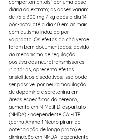
comportamentais” por uma dose 
diária do extrato; as doses variam 
de 75 a 300 mg / kg após o dia 14 
pós-natal até o dia 40 em animais 
com autismo induzido por 
valproato. Os efeitos do chá verde 
foram bem documentados; devido 
ao mecanismo de regulação 
positiva dos neurotransmissores 
inibitórios, apresenta efeitos 
ansiolíticos e sedativos; isso pode 
ser possível por neuromodulação 
de dopamina e serotonina em 
áreas específicas do cérebro, 
aumento em N-Metil-D-aspartato 
(NMDA) -independente CA1-LTP 
(cornu Ammo 1 Neuro piramidal 
potenciação de longo prazo) e 
diminuição em NMDA- dependente 