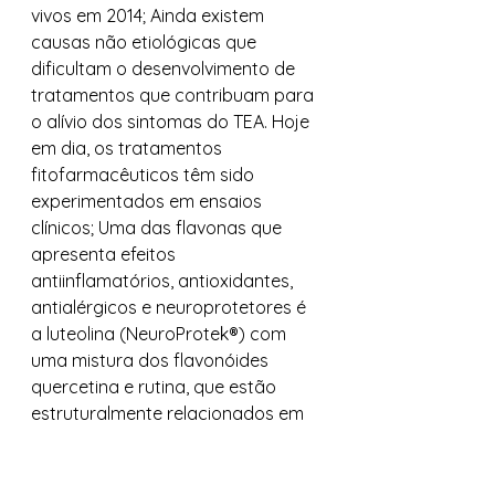
vivos em 2014; Ainda existem 
causas não etiológicas que 
dificultam o desenvolvimento de 
tratamentos que contribuam para 
o alívio dos sintomas do TEA. Hoje 
em dia, os tratamentos 
fitofarmacêuticos têm sido 
experimentados em ensaios 
clínicos; Uma das flavonas que 
apresenta efeitos 
antiinflamatórios, antioxidantes, 
antialérgicos e neuroprotetores é 
a luteolina (NeuroProtek®) com 
uma mistura dos flavonóides 
quercetina e rutina, que estão 
estruturalmente relacionados em 
uma formulação lipossomal, esses 
compostos têm potente inibição 
da histamina , interleucina (IL) -6 