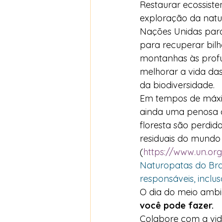
Restaurar ecossiste
exploração da natur
Nações Unidas para
para recuperar bilhõ
montanhas às profu
melhorar a vida da
da biodiversidade.  
Em tempos de máxim
ainda uma penosa co
floresta são perdi
residuais do mundo
(
https://www.un.org
Naturopatas do Bras
responsáveis, inclus
O dia do meio ambie
você pode fazer.
Colabore com a vida