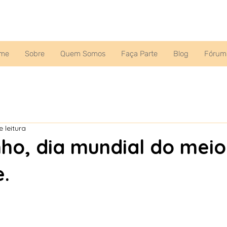
me
Sobre
Quem Somos
Faça Parte
Blog
Fórum
 leitura
nho, dia mundial do meio
.