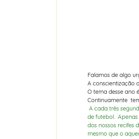
Falamos de algo urg
A conscientização d
O tema desse ano é 
Continuamente  tem
 A cada três segundos, o mundo perde uma área de floresta equivalente a um campo 
de futebol.  Apena
dos nossos recifes 
mesmo que o aquecim