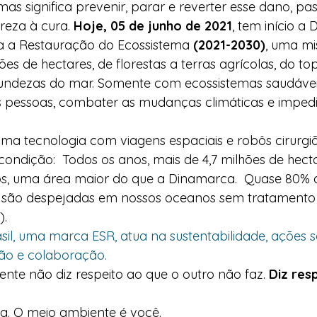
mas significa prevenir, parar e reverter esse dano, p
eza à cura. 
Hoje, 05 de junho de 2021
, tem início a
 a Restauração do Ecossistema 
(2021-2030)
, uma mi
es de hectares, de florestas a terras agrícolas, do to
ndezas do mar. Somente com ecossistemas saudáveis
s pessoas, combater as mudanças climáticas e impedi
a tecnologia com viagens espaciais e robôs cirurgiõ
ndição:  Todos os anos, mais de 4,7 milhões de hect
dos, uma área maior do que a Dinamarca.  Quase 80% 
 são despejadas em nossos oceanos sem tratamento 
).   
il, uma marca ESR, atua na sustentabilidade, ações 
ão e colaboração.   
nte não diz respeito ao que o outro não faz. 
Diz res
. O meio ambiente é você.    