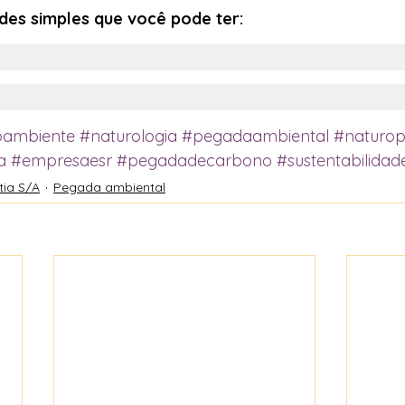
des simples que você pode ter: 
oambiente
#naturologia
#pegadaambiental
#naturop
a
#empresaesr
#pegadadecarbono
#sustentabilidad
tia S/A
Pegada ambiental