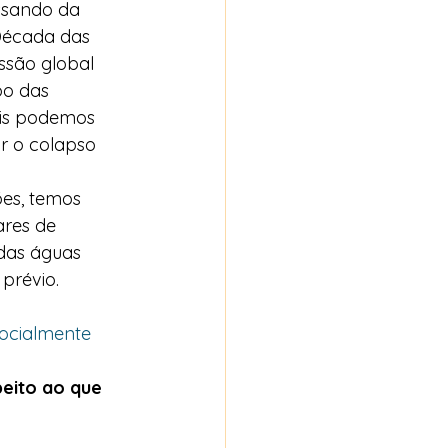
assando da 
 Década das 
ssão global 
po das 
 ​​podemos 
r o colapso 
es, temos 
ares de 
das águas 
prévio. 
socialmente 
peito ao que 