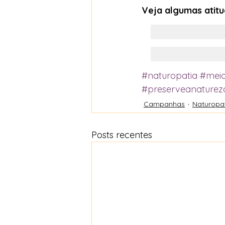
Veja algumas atitu
#naturopatia
#mei
#preserveanaturez
Campanhas
Naturopa
Posts recentes