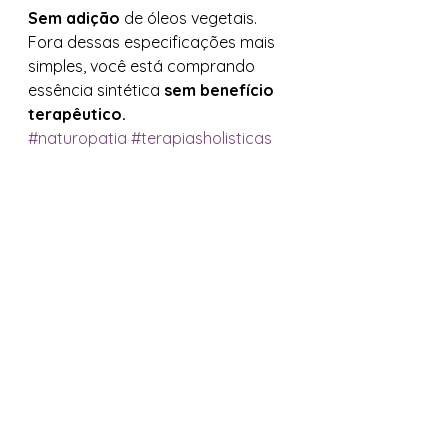
Sem adição
 de óleos vegetais. 
Fora dessas especificações mais 
simples, você está comprando 
essência sintética 
sem benefício 
terapêutico.
#naturopatia
#terapiasholisticas
#terapiasintegrativas
#terapiascomplementares
#naturopatas
#naturologia
#wellness
#lasterapiasnaturales
#saudeintegrativa
#lasterapiasintegrales
#caspa
#dermatiteseborreica
Beleza
Ver tudo
Posts recentes