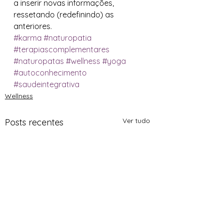
a inserir novas informações, 
ressetando (redefinindo) as 
anteriores.
#karma
#naturopatia
#terapiascomplementares
#naturopatas
#wellness
#yoga
#autoconhecimento
#saudeintegrativa
Wellness
Ver tudo
Posts recentes