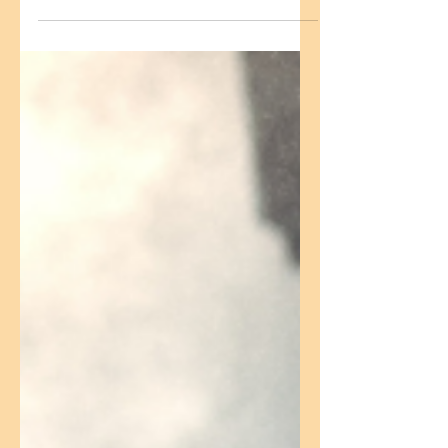
Colab. Fernanda de Ornelas. Revisão
técnica: Chris Buarque. Revisão geral:
Claudia Lopes. A gestação é um
momento especial e único para...