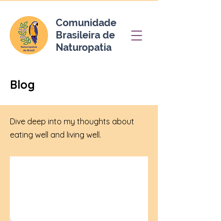
Comunidade
Brasileira de
Naturopatia
Blog
Dive deep into my thoughts about
eating well and living well.