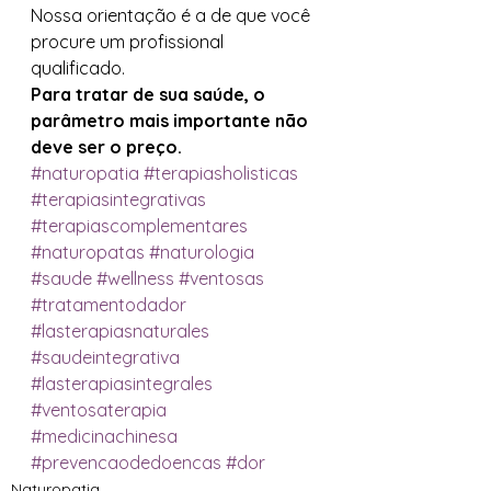
Nossa orientação é a de que você 
procure um profissional 
qualificado. 
Para tratar de sua saúde, o 
parâmetro mais importante não 
deve ser o preço.
#naturopatia
#terapiasholisticas
#terapiasintegrativas
#terapiascomplementares
#naturopatas
#naturologia
#saude
#wellness
#ventosas
#tratamentodador
#lasterapiasnaturales
#saudeintegrativa
#lasterapiasintegrales
#ventosaterapia
#medicinachinesa
#prevencaodedoencas
#dor
Naturopatia