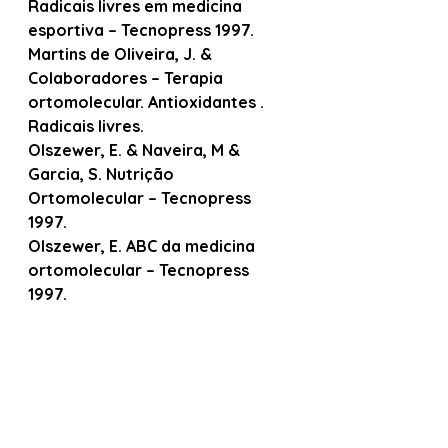
Radicais livres em medicina 
esportiva – Tecnopress 1997.
Martins de Oliveira, J. & 
Colaboradores – Terapia 
ortomolecular. Antioxidantes . 
Radicais livres.
Olszewer, E. & Naveira, M & 
Garcia, S. Nutrição 
Ortomolecular – Tecnopress 
1997.
Olszewer, E. ABC da medicina 
ortomolecular – Tecnopress 
1997.
Name, J. – A folha médica- 
Escola Paulista de Medicina – 
jul/ago/set 2000.
#naturopatia
#terapiasholisticas
#terapiasintegrativas
#terapiascomplementares