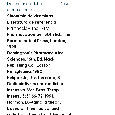
Dose diária adulto                 Dose 
diária crianças
Sinonímia de vitaminas
Literatura de referência
Martindale – The Extra 
Ph
armacopoeiae,  30th Ed., The 
Farmaceutical Press, London, 
1993.
Remington’s Pharmaceutical 
Sciences, 16th, Ed. Mack 
Publishing Co., Easton, 
Pensylvania, 1980.
Felippe Jr., J. & Percário, S. – 
Radicais livres em  medicina 
intensiva. Ver. Bras. Terap. 
Intens., 3(3):66-72, 1991.
Harman, D.-Aging: a theory 
based on free radical and 
radiation chemistry. J. Gerontol., 