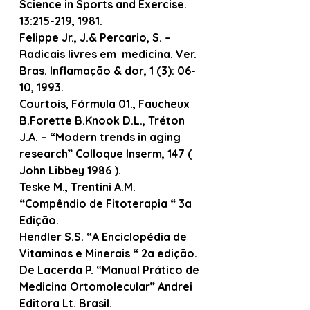
Science in Sports and Exercise. 
13:215-219, 1981.
Felippe Jr., J.& Percario, S. – 
Radicais livres em  medicina. Ver. 
Bras. Inflamação & dor, 1 (3): 06-
10, 1993.
Courtois, Fórmula 01., Faucheux 
B.Forette B.Knook D.L., Tréton 
J.A. – “Modern trends in aging 
research” Colloque Inserm, 147 ( 
John Libbey 1986 ).
Teske M., Trentini A.M. 
“Compêndio de Fitoterapia “ 3a 
Edição.
Hendler S.S. “A Enciclopédia de 
Vitaminas e Minerais “ 2a edição.
De Lacerda P. “Manual Prático de 
Medicina Ortomolecular” Andrei 
Editora Lt. Brasil.