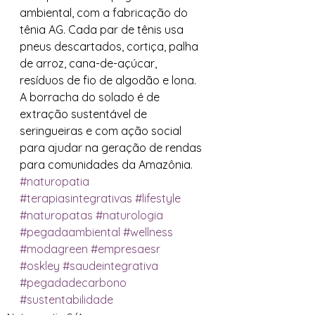
ambiental, com a fabricação do 
tênia AG. Cada par de tênis usa 
pneus descartados, cortiça, palha 
de arroz, cana-de-açúcar, 
resíduos de fio de algodão e lona. 
A borracha do solado é de 
extração sustentável de 
seringueiras e com ação social 
para ajudar na geração de rendas 
para comunidades da Amazônia.
#naturopatia
#terapiasintegrativas
#lifestyle
#naturopatas
#naturologia
#pegadaambiental
#wellness
#modagreen
#empresaesr
#oskley
#saudeintegrativa
#pegadadecarbono
#sustentabilidade