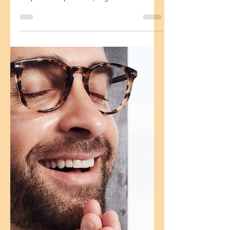
chrisbuarque
27 de jan. de 2024
5 min de leitura
Dormir bem para viver
melhor
Dormir é vital para o ser humano. Durante
a noite, quando dormimos, os tecidos do
corpo são reparados, órgãos descansam
e outros...